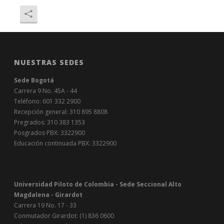
NUESTRAS SEDES
Sede Bogotá
Carrera 9 No. 45A - 44
Teléfono: 601 332 2900
Recepción general: 310 895 8808
Pregrados: 310 383 1353
Posgrados PBX: 3322900
Educación continuada PBX: 3322900
Universidad Piloto de Colombia - Sede Seccional Alto
Magdalena - Girardot
Carrera 19 No. 17 - 33
Conmutador Girardot: (1) 836 0600