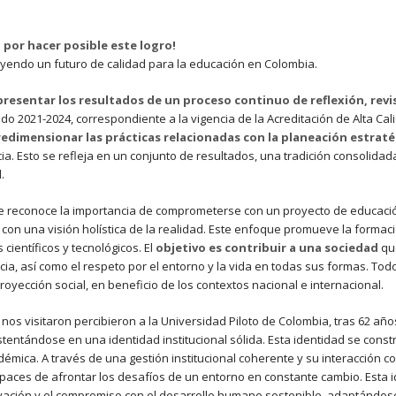
 por hacer posible este logro!
uyendo un futuro de calidad para la educación en Colombia.
resentar los resultados de un proceso continuo de reflexión, revi
do 2021-2024, correspondiente a la vigencia de la Acreditación de Alta Ca
 redimensionar las prácticas relacionadas con la planeación estraté
ia. Esto se refleja en un conjunto de resultados, una tradición consolidad
.
se reconoce la importancia de comprometerse con un proyecto de educación 
 con una visión holística de la realidad. Este enfoque promueve la formaci
científicos y tecnológicos. El
objetivo es contribuir a una sociedad
que
cia, así como el respeto por el entorno y la vida en todas sus formas. Tod
oyección social, en beneficio de los contextos nacional e internacional.
nos visitaron percibieron a la Universidad Piloto de Colombia, tras 62 añ
, sustentándose en una identidad institucional sólida. Esta identidad se con
adémica. A través de una gestión institucional coherente y su interacción 
capaces de afrontar los desafíos de un entorno en constante cambio. Esta
 innovación y el compromiso con el desarrollo humano sostenible, adaptánd