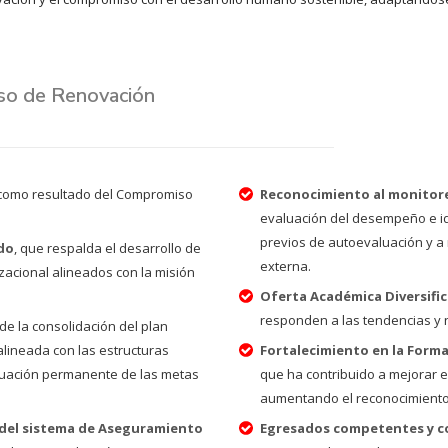
eso de Renovación
como resultado del Compromiso
Reconocimiento al monitore
evaluación del desempeño e id
previos de autoevaluación y 
do
, que respalda el desarrollo de
externa.
izacional alineados con la misión
Oferta Académica Diversific
responden a las tendencias y 
 de la consolidación del plan
alineada con las estructuras
Fortalecimiento en la Forma
luación permanente de las metas
que ha contribuido a mejorar el
aumentando el reconocimiento 
 del sistema de Aseguramiento
Egresados competentes y c