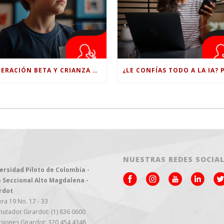
GENERACIÓN BETA Y CRIANZA DIGITAL: LOS RETOS DE CRIAR HIJOS EN LA ERA DE LA INTELIGENCIA ARTIFICIAL
NUESTRAS REDES SOCIA
ersidad Piloto de Colombia -
 Seccional Alto Magdalena -
rdot
ra 19 No. 17 - 33
utador Girardot: (1) 836 0600
siones Girardot: 320 454 4348