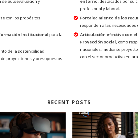
a de autoevaluación y
entorno
, destacados por su c
profesional y laboral.
nte
con los propósitos
Fortalecimiento de los recu
responden a las necesidades 
formación Institucional
para la
Articulación efectiva con e
Proyección social,
como respu
nacionales, mediante proyectos
to de la sostenibilidad
con el sector productivo en aras
iante proyecciones y presupuestos
RECENT POSTS