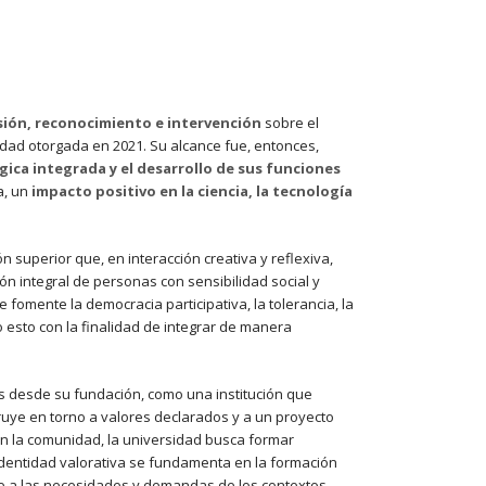
sión, reconocimiento e intervención
sobre el
lidad otorgada en 2021. Su alcance fue, entonces,
gica integrada y el desarrollo de sus funciones
a, un
impacto positivo en la ciencia, la tecnología
superior que, en interacción creativa y reflexiva,
ón integral de personas con sensibilidad social y
 fomente la democracia participativa, la tolerancia, la
o esto con la finalidad de integrar de manera
os desde su fundación, como una institución que
struye en torno a valores declarados y a un proyecto
con la comunidad, la universidad busca formar
 identidad valorativa se fundamenta en la formación
ose a las necesidades y demandas de los contextos