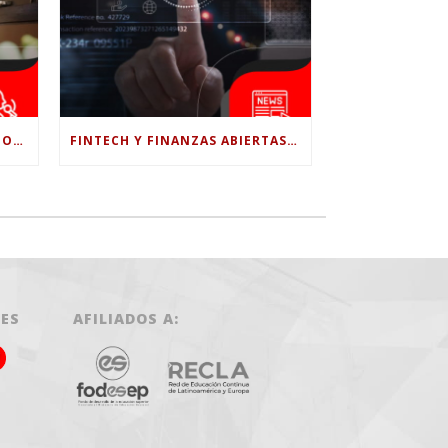
¿LE CONFÍAS TODO A LA IA? POR QUÉ LA PSICÓLOGA DICE QUE ESO PUEDE COSTARTE TUS PROPIAS HABILIDADES
FINTECH Y FINANZAS ABIERTAS: RETOS PARA EL NUEVO GOBIERNO COLOMBIANO
LES
AFILIADOS A: