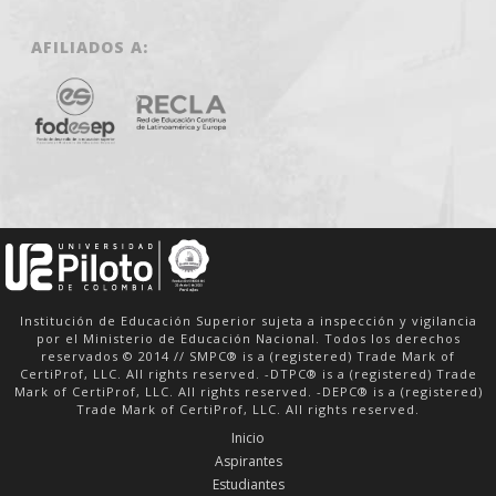
AFILIADOS A:
Institución de Educación Superior sujeta a inspección y vigilancia
por el Ministerio de Educación Nacional. Todos los derechos
reservados © 2014 // SMPC® is a (registered) Trade Mark of
CertiProf, LLC. All rights reserved. -DTPC® is a (registered) Trade
Mark of CertiProf, LLC. All rights reserved. -DEPC® is a (registered)
Trade Mark of CertiProf, LLC. All rights reserved.
Inicio
Aspirantes
Estudiantes