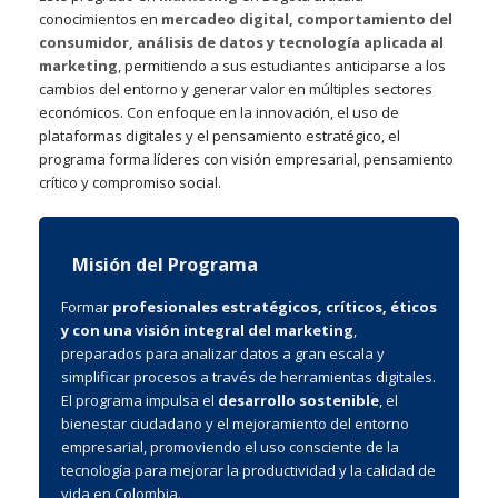
conocimientos en
mercadeo digital, comportamiento del
consumidor, análisis de datos y tecnología aplicada al
marketing
, permitiendo a sus estudiantes anticiparse a los
cambios del entorno y generar valor en múltiples sectores
económicos. Con enfoque en la innovación, el uso de
plataformas digitales y el pensamiento estratégico, el
programa forma líderes con visión empresarial, pensamiento
crítico y compromiso social.
Misión del Programa
Formar
profesionales estratégicos, críticos, éticos
y con una visión integral del marketing
,
preparados para analizar datos a gran escala y
simplificar procesos a través de herramientas digitales.
El programa impulsa el
desarrollo sostenible
, el
bienestar ciudadano y el mejoramiento del entorno
empresarial, promoviendo el uso consciente de la
tecnología para mejorar la productividad y la calidad de
vida en Colombia.