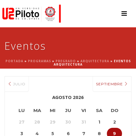
Eventos
PORTADA
»
PROGRAMAS
»
PREGRADO
»
ARQUITECTURA
»
EVENTOS
ARQUITECTURA
JULIO
SEPTIEMBRE
AGOSTO 2026
LU
MA
MI
JU
VI
SA
DO
27
28
29
30
31
1
2
3
4
5
6
7
8
9