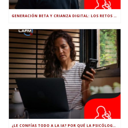
GENERACIÓN BETA Y CRIANZA DIGITAL: LOS RETOS DE CRIAR HIJOS EN LA ERA DE LA INTELIGENCIA ARTIFICIAL
¿LE CONFÍAS TODO A LA IA? POR QUÉ LA PSICÓLOGA DICE QUE ESO PUEDE COSTARTE TUS PROPIAS HABILIDADES