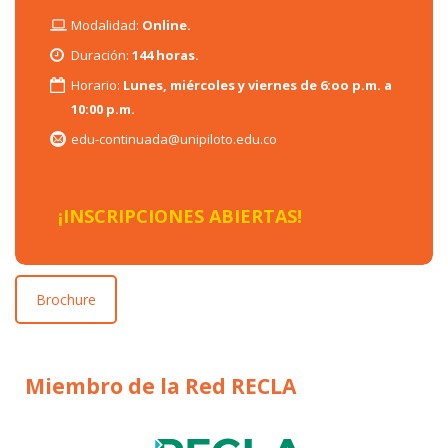
Modalidad:
Online.
Duración:
144 horas.
Horario:
Lunes, miércoles y viernes de 6:oo p.m. a
10:00 p.m.
edu-continuada@unipiloto.edu.co
¡INSCRIPCIONES ABIERTAS!
Brochure
Miembro de la Red RECLA