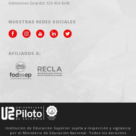
Admisiones Girardot: 320 454 4348
NUESTRAS REDES SOCIALES
AFILIADOS A:
Institución de Educación Superior sujeta a inspección y vigilancia
por el Ministerio de Educación Nacional. Todos los derechos