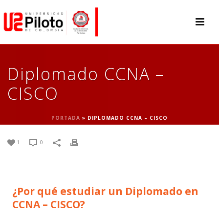
Diplomado CCNA –
CISCO
PORTADA
»
DIPLOMADO CCNA – CISCO
1
0
¿Por qué estudiar un Diplomado en
CCNA – CISCO?