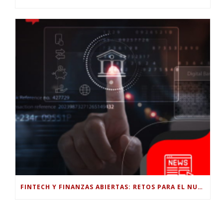
FINTECH Y FINANZAS ABIERTAS: RETOS PARA EL NUEVO GOBIERNO COLOMBIANO