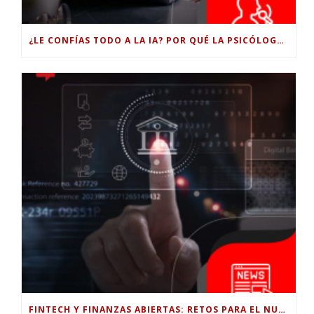
¿LE CONFÍAS TODO A LA IA? POR QUÉ LA PSICÓLOGA DICE QUE ESO PUEDE COSTARTE TUS PROPIAS HABILIDADES
FINTECH Y FINANZAS ABIERTAS: RETOS PARA EL NUEVO GOBIERNO COLOMBIANO