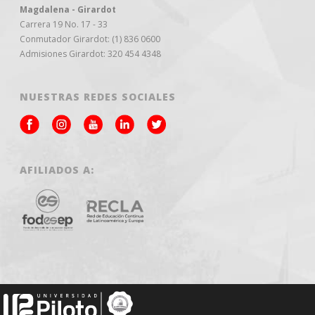
Magdalena - Girardot
Carrera 19 No. 17 - 33
Conmutador Girardot: (1) 836 0600
Admisiones Girardot: 320 454 4348
NUESTRAS REDES SOCIALES
AFILIADOS A: