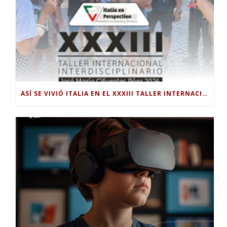
ASÍ SE VIVIÓ ITALIA EN EL XXXIII TALLER INTERNACIONAL INTERDISCIPLINAR