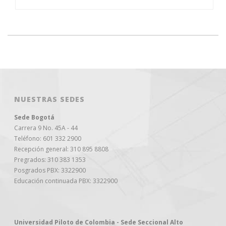
NUESTRAS SEDES
Sede Bogotá
Carrera 9 No. 45A - 44
Teléfono: 601 332 2900
Recepción general: 310 895 8808
Pregrados: 310 383 1353
Posgrados PBX: 3322900
Educación continuada PBX: 3322900
Universidad Piloto de Colombia - Sede Seccional Alto