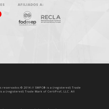
LES
AFILIADOS A:
os reservados © 2014 // SMPC® is a (registered) Trade
s a (registered) Trade Mark of CertiProf, LLC. All