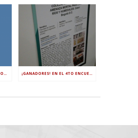
OBJETIVOS DE DESARROLLO SOSTENIBLE: PERSPECTIVAS DE UNA HOJA DE RUTA HACIA EL BIENESTAR
¡GANADORES! EN EL 4TO ENCUENTRO DE SEMILLEROS CIENCIA, ARTE E INNOVACIÓN” ORGANIZADO POR LA UNIVERSIDAD JORGE TADEO LOZANO.