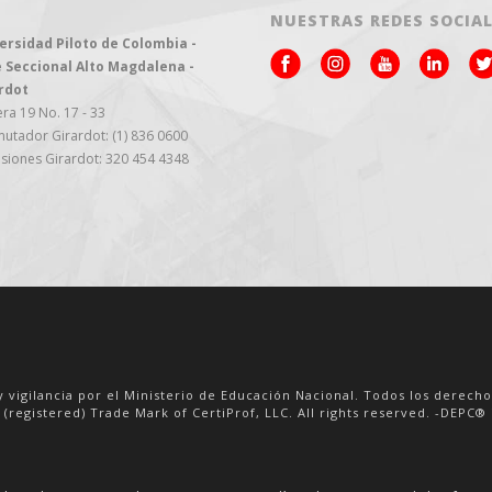
NUESTRAS REDES SOCIA
ersidad Piloto de Colombia -
 Seccional Alto Magdalena -
rdot
ra 19 No. 17 - 33
utador Girardot: (1) 836 0600
siones Girardot: 320 454 4348
y vigilancia por el Ministerio de Educación Nacional. Todos los derech
 (registered) Trade Mark of CertiProf, LLC. All rights reserved. -DEPC® i