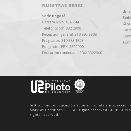
NUESTRAS SEDES
Univ
Sede Bogotá
Sede
Carrera 9 No. 45A - 44
Gira
Teléfono: 601 332 2900
Carre
Recepción general: 310 895 8808
Conm
Pregrados: 310 383 1353
Admi
Posgrados PBX: 3322900
Educación continuada PBX: 3322900
Institución de Educación Superior sujeta a inspección 
Mark of CertiProf, LLC. All rights reserved. -DTPC® is a
rights reserved.