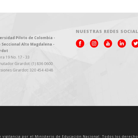
NUESTRAS REDES SOCIA
ersidad Piloto de Colombia -
 Seccional Alto Magdalena -
rdot
ra 19 No. 17 - 33
utador Girardot: (1) 836 0600
siones Girardot: 320 454 4348
y vigilancia por el Ministerio de Educación Nacional. Todos los derech