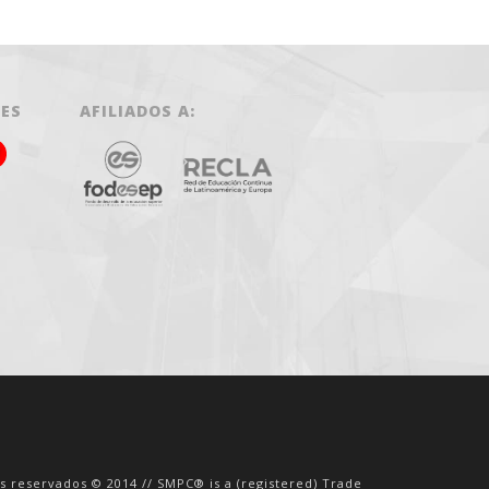
LES
AFILIADOS A:
os reservados © 2014 // SMPC® is a (registered) Trade