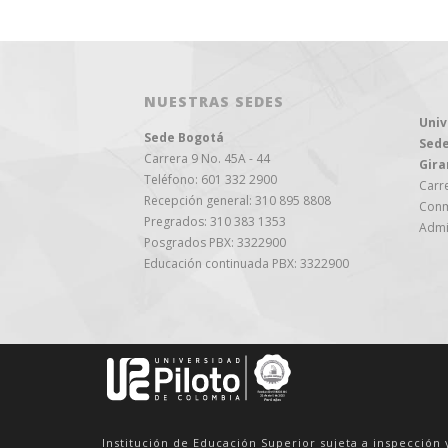
NUESTRAS SEDES
Univ
Sede Bogotá
Sede
Carrera 9 No. 45A - 44
Gira
Teléfono: 601 332 2900
Carre
Recepción general: 310 895 8808
Conm
Pregrados: 310 383 1353
Admi
Posgrados PBX: 3322900
Educación continuada PBX: 3322900
Institución de Educación Superior sujeta a inspección 