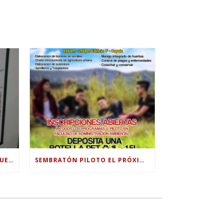
¡GANADORES! EN EL 4TO ENCUENTRO DE SEMILLEROS CIENCIA, ARTE E INNOVACIÓN” ORGANIZADO POR LA UNIVERSIDAD JORGE TADEO LOZANO.
SEMBRATÓN PILOTO EL PRÓXIMO 31 DE OCTUBRE