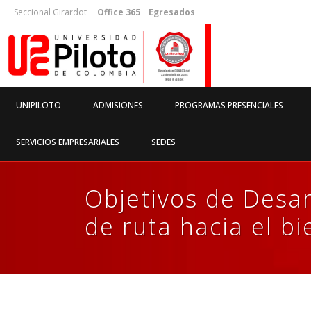
Seccional Girardot
Office 365
Egresados
UNIPILOTO
ADMISIONES
PROGRAMAS PRESENCIALES
SERVICIOS EMPRESARIALES
SEDES
Objetivos de Desar
de ruta hacia el bi