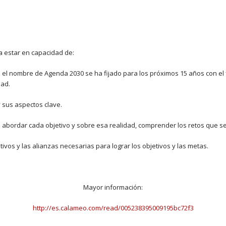
ría estar en capacidad de:
el nombre de Agenda 2030 se ha fijado para los próximos 15 años con el fi
dad.
y sus aspectos clave.
 abordar cada objetivo y sobre esa realidad, comprender los retos que s
ivos y las alianzas necesarias para lograr los objetivos y las metas.
Mayor información:
http://es.calameo.com/read/005238395009195bc72f3