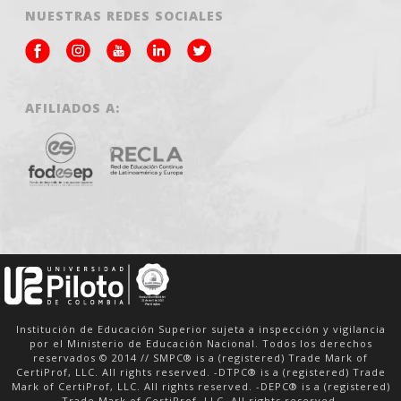
NUESTRAS REDES SOCIALES
AFILIADOS A:
Institución de Educación Superior sujeta a inspección y vigilancia
por el Ministerio de Educación Nacional. Todos los derechos
reservados © 2014 // SMPC® is a (registered) Trade Mark of
CertiProf, LLC. All rights reserved. -DTPC® is a (registered) Trade
Mark of CertiProf, LLC. All rights reserved. -DEPC® is a (registered)
Trade Mark of CertiProf, LLC. All rights reserved.