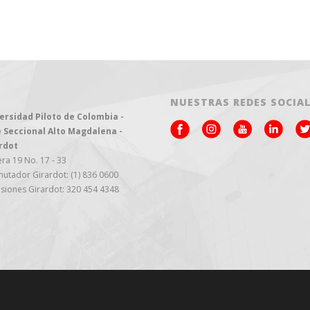
NUESTRAS REDES SOCIA
ersidad Piloto de Colombia -
 Seccional Alto Magdalena -
rdot
ra 19 No. 17 - 33
utador Girardot: (1) 836 0600
siones Girardot: 320 454 4348