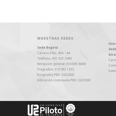
NUESTRAS SEDES
Univ
Sede Bogotá
Sede
Carrera 9 No. 45A - 44
Gira
Teléfono: 601 332 2900
Carre
Recepción general: 310 895 8808
Conm
Pregrados: 310 383 1353
Admi
Posgrados PBX: 3322900
Educación continuada PBX: 3322900