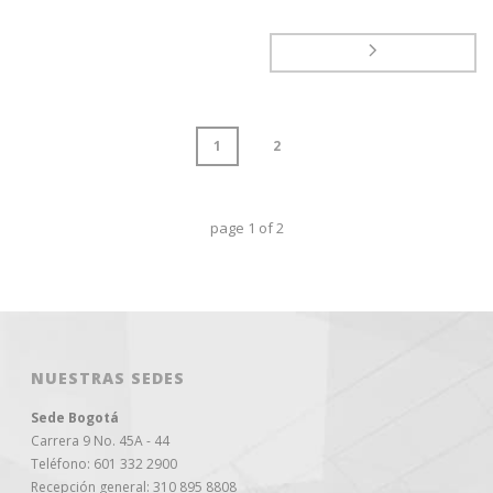
1
2
page
1
of
2
NUESTRAS SEDES
Sede Bogotá
Carrera 9 No. 45A - 44
Teléfono: 601 332 2900
Recepción general: 310 895 8808