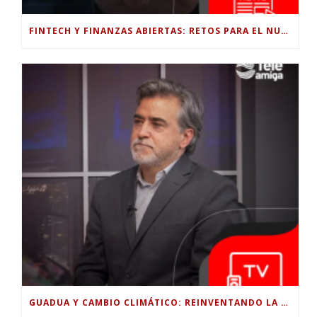
FINTECH Y FINANZAS ABIERTAS: RETOS PARA EL NUEVO GOBIERNO COLOMBIANO
GUADUA Y CAMBIO CLIMÁTICO: REINVENTANDO LA CONSTRUCCIÓN SOSTENIBLE EN COLOMBIA