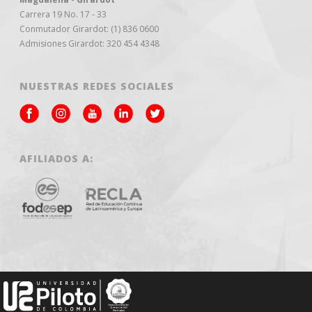
Carrera 19 No. 17 - 33
Conmutador Girardot: (1) 836 0600
Admisiones Girardot: 320 454 4348
NUESTRAS REDES SOCIALES
AFILIADOS A: