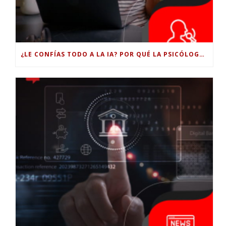
¿LE CONFÍAS TODO A LA IA? POR QUÉ LA PSICÓLOGA DICE QUE ESO PUEDE COSTARTE TUS PROPIAS HABILIDADES