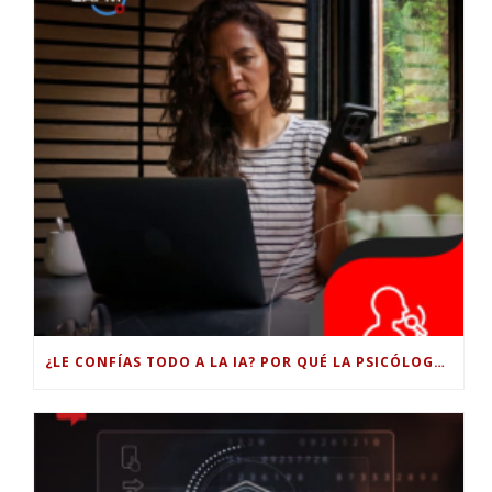
¿LE CONFÍAS TODO A LA IA? POR QUÉ LA PSICÓLOGA DICE QUE ESO PUEDE COSTARTE TUS PROPIAS HABILIDADES