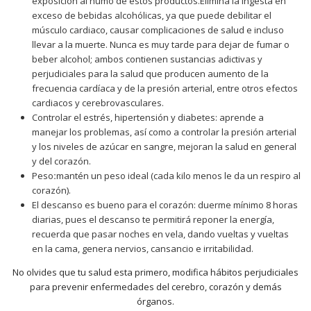
exposición al humo de estos productos.Elimina la ingesta en
exceso de bebidas alcohólicas, ya que puede debilitar el
músculo cardiaco, causar complicaciones de salud e incluso
llevar a la muerte. Nunca es muy tarde para dejar de fumar o
beber alcohol; ambos contienen sustancias adictivas y
perjudiciales para la salud que producen aumento de la
frecuencia cardíaca y de la presión arterial, entre otros efectos
cardiacos y cerebrovasculares.
Controlar el estrés, hipertensión y diabetes: aprende a
manejar los problemas, así como a controlar la presión arterial
y los niveles de azúcar en sangre, mejoran la salud en general
y del corazón.
Peso
:
mantén un peso ideal (cada kilo menos le da un respiro al
corazón).
El descanso es bueno para el corazón: duerme mínimo 8 horas
diarias, pues el descanso te permitirá reponer la energía,
recuerda que pasar noches en vela, dando vueltas y vueltas
en la cama, genera nervios, cansancio e irritabilidad.
No olvides que tu salud esta primero, modifica hábitos perjudiciales
para prevenir enfermedades del cerebro, corazón y demás
órganos.