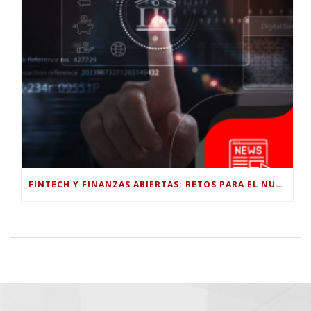
FINTECH Y FINANZAS ABIERTAS: RETOS PARA EL NUEVO GOBIERNO COLOMBIANO