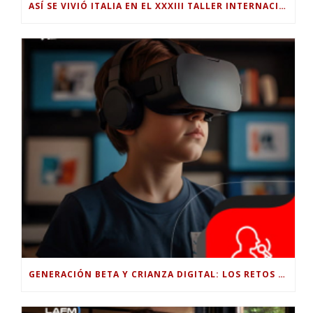
ASÍ SE VIVIÓ ITALIA EN EL XXXIII TALLER INTERNACIONAL INTERDISCIPLINAR
GENERACIÓN BETA Y CRIANZA DIGITAL: LOS RETOS DE CRIAR HIJOS EN LA ERA DE LA INTELIGENCIA ARTIFICIAL