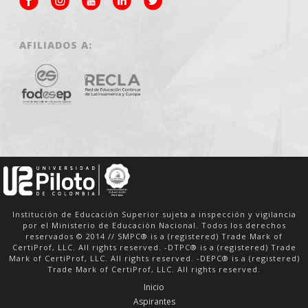
AFILIADOS A:
Institución de Educación Superior sujeta a inspección y vigilancia
por el Ministerio de Educación Nacional. Todos los derechos
reservados © 2014 // SMPC® is a (registered) Trade Mark of
CertiProf, LLC. All rights reserved. -DTPC® is a (registered) Trade
Mark of CertiProf, LLC. All rights reserved. -DEPC® is a (registered)
Trade Mark of CertiProf, LLC. All rights reserved.
Inicio
Aspirantes