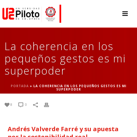
La coherencia en los
pequeños gestos es mi
superpoder
PORTADA
»
LA COHERENCIA EN LOS PEQUEÑOS GESTOS ES MI
SUPERPODER
8
0
Andrés Valverde Farré y su apuesta
por la sostenibilidad real