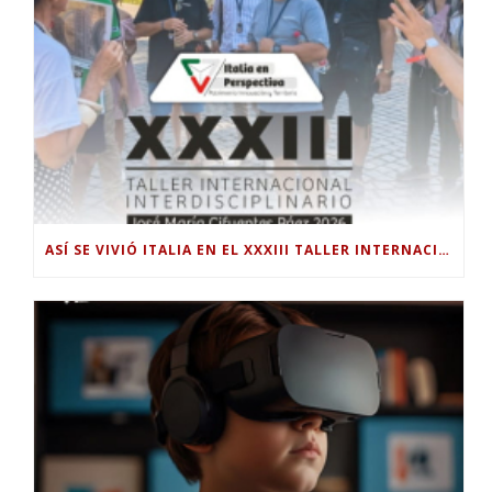
ASÍ SE VIVIÓ ITALIA EN EL XXXIII TALLER INTERNACIONAL INTERDISCIPLINAR