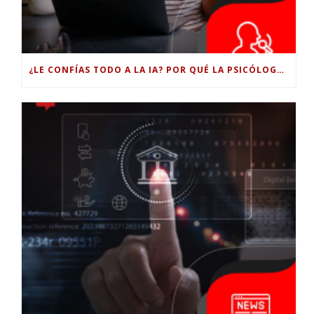
¿LE CONFÍAS TODO A LA IA? POR QUÉ LA PSICÓLOGA DICE QUE ESO PUEDE COSTARTE TUS PROPIAS HABILIDADES