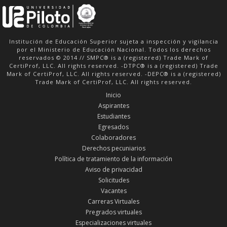
Institución de Educación Superior sujeta a inspección y vigilancia
por el Ministerio de Educación Nacional. Todos los derechos
reservados © 2014 // SMPC® is a (registered) Trade Mark of
CertiProf, LLC. All rights reserved. -DTPC® is a (registered) Trade
Mark of CertiProf, LLC. All rights reserved. -DEPC® is a (registered)
Trade Mark of CertiProf, LLC. All rights reserved.
Inicio
Aspirantes
Estudiantes
Egresados
Colaboradores
Derechos pecuniarios
Política de tratamiento de la información
Aviso de privacidad
Solicitudes
Vacantes
Carreras Virtuales
Pregrados virtuales
Especializaciones virtuales