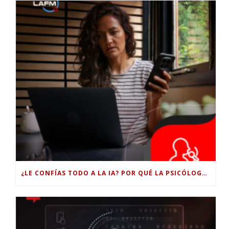
¿LE CONFÍAS TODO A LA IA? POR QUÉ LA PSICÓLOGA DICE QUE ESO PUEDE COSTARTE TUS PROPIAS HABILIDADES