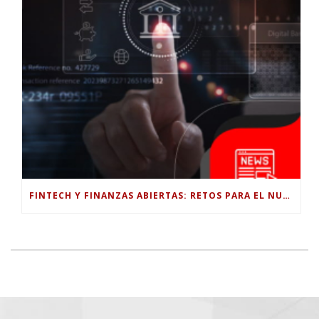
FINTECH Y FINANZAS ABIERTAS: RETOS PARA EL NUEVO GOBIERNO COLOMBIANO