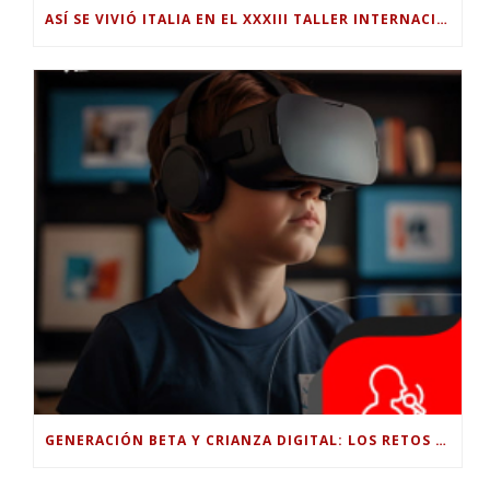
ASÍ SE VIVIÓ ITALIA EN EL XXXIII TALLER INTERNACIONAL INTERDISCIPLINAR
GENERACIÓN BETA Y CRIANZA DIGITAL: LOS RETOS DE CRIAR HIJOS EN LA ERA DE LA INTELIGENCIA ARTIFICIAL