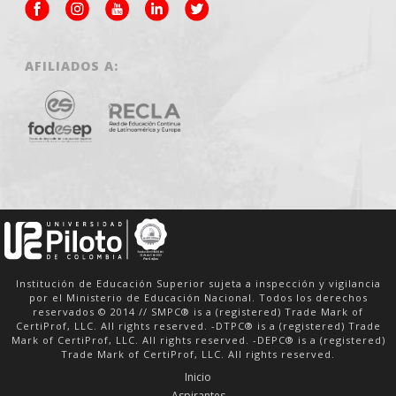
AFILIADOS A:
Institución de Educación Superior sujeta a inspección y vigilancia
por el Ministerio de Educación Nacional. Todos los derechos
reservados © 2014 // SMPC® is a (registered) Trade Mark of
CertiProf, LLC. All rights reserved. -DTPC® is a (registered) Trade
Mark of CertiProf, LLC. All rights reserved. -DEPC® is a (registered)
Trade Mark of CertiProf, LLC. All rights reserved.
Inicio
Aspirantes