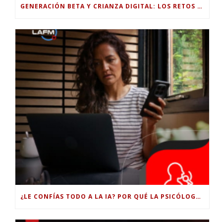
GENERACIÓN BETA Y CRIANZA DIGITAL: LOS RETOS DE CRIAR HIJOS EN LA ERA DE LA INTELIGENCIA ARTIFICIAL
¿LE CONFÍAS TODO A LA IA? POR QUÉ LA PSICÓLOGA DICE QUE ESO PUEDE COSTARTE TUS PROPIAS HABILIDADES