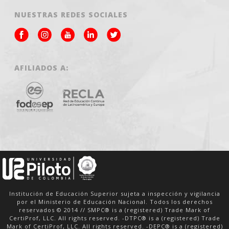
NUESTRAS REDES SOCIALES
AFILIADOS A:
Institución de Educación Superior sujeta a inspección y vigilancia
por el Ministerio de Educación Nacional. Todos los derechos
reservados © 2014 // SMPC® is a (registered) Trade Mark of
CertiProf, LLC. All rights reserved. -DTPC® is a (registered) Trade
Mark of CertiProf, LLC. All rights reserved. -DEPC® is a (registered)