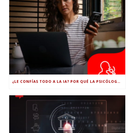
¿LE CONFÍAS TODO A LA IA? POR QUÉ LA PSICÓLOGA DICE QUE ESO PUEDE COSTARTE TUS PROPIAS HABILIDADES