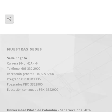
NUESTRAS SEDES
Sede Bogotá
Carrera 9 No. 45A - 44
Teléfono: 601 332 2900
Recepción general: 310 895 8808
Pregrados: 310 383 1353
Posgrados PBX: 3322900
Educación continuada PBX: 3322900
Universidad Piloto de Colombia - Sede Seccional Alto