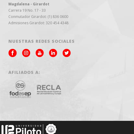
Magdalena - Girardot
Carrera 19 No. 17 - 33
Conmutador Girardot: (1) 836 0600
Admisiones Girardot: 320 454 4348
NUESTRAS REDES SOCIALES
AFILIADOS A: