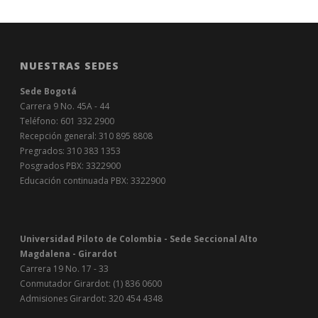
NUESTRAS SEDES
Sede Bogotá
Carrera 9 No. 45A - 44
Teléfono: 601 332 2900
Recepción general: 310 895 8808
Pregrados: 310 383 1353
Posgrados PBX: 3322900
Educación continuada PBX: 3322900
Universidad Piloto de Colombia - Sede Seccional Alto
Magdalena - Girardot
Carrera 19 No. 17 - 33
Conmutador Girardot: (1) 836 0600
Admisiones Girardot: 320 454 4348