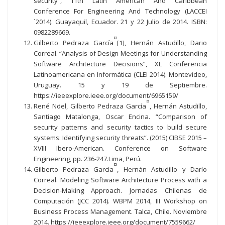
security”, 11th Latin American And Caribbean
Conference For Engineering And Technology (LACCEI
´2014). Guayaquil, Ecuador. 21 y 22 Julio de 2014. ISBN:
0982289669.
¤
Gilberto Pedraza García
[1], Hernán Astudillo, Dario
Correal. “Analysis of Design Meetings for Understanding
Software Architecture Decisions”, XL Conferencia
Latinoamericana en Informática (CLEI 2014). Montevideo,
Uruguay. 15 y 19 de Septiembre.
https://ieeexplore.ieee.org/document/6965159/
¤
René Nöel, Gilberto Pedraza García
, Hernán Astudillo,
Santiago Matalonga, Oscar Encina. “Comparison of
security patterns and security tactics to build secure
systems: Identifying security threats”. (2015) CIBSE 2015 –
XVIII Ibero-American. Conference on Software
Engineering, pp. 236-247.Lima, Perú.
¤
Gilberto Pedraza García
, Hernán Astudillo y Darío
Correal. Modeling Software Architecture Process with a
Decision-Making Approach. Jornadas Chilenas de
Computación (JCC 2014). WBPM 2014, III Workshop on
Business Process Management. Talca, Chile. Noviembre
2014. https://ieeexplore.ieee.org/document/7559662/