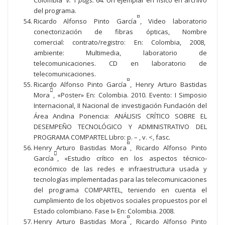
Colombia
v.
1
pags.
64. Un ejemplar en físico en archivo
del programa.
¤
Ricardo Alfonso Pinto García
, Video laboratorio
conectorización de fibras ópticas, Nombre
comercial: contrato/registro: En: Colombia, 2008,
ambiente: Multimedia, laboratorio de
telecomunicaciones. CD en laboratorio de
telecomunicaciones.
¤
Ricardo Alfonso Pinto García
, Henry Arturo Bastidas

Mora
, «Poster» En: Colombia. 2010. Evento: I Simposio
Internacional, II Nacional de investigación Fundación del
Área Andina Ponencia: ANÁLISIS CRÍTICO SOBRE EL
DESEMPEÑO TECNOLÓGICO Y ADMINISTRATIVO DEL
PROGRAMA COMPARTEL Libro: p. – , v. <, fasc.
¤
Henry Arturo Bastidas Mora
, Ricardo Alfonso Pinto

García
, «Estudio crítico en los aspectos técnico-
económico de las redes e infraestructura usada y
tecnologías implementadas para las telecomunicaciones
del programa COMPARTEL, teniendo en cuenta el
cumplimiento de los objetivos sociales propuestos por el
Estado colombiano. Fase I» En: Colombia. 2008.
¤
Henry Arturo Bastidas Mora
, Ricardo Alfonso Pinto