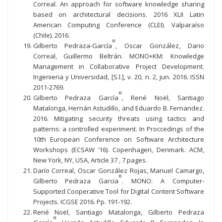
Correal. An approach for software knowledge sharing
based on architectural decisions. 2016 XLII Latin
American Computing Conference (CLEI). Valparaíso
(Chile). 2016.
¤
Gilberto Pedraza-García
, Oscar González, Dario
Correal, Guillermo Beltrán. MONO+KM: Knowledge
Management in Collaborative Project Development.
Ingenieria y Universidad, [S.l.], v. 20, n. 2, jun. 2016. ISSN
2011-2769.
¤
Gilberto Pedraza García
, René Noël, Santiago
Matalonga, Hernán Astudillo, and Eduardo B. Fernandez.
2016. Mitigating security threats using tactics and
patterns: a controlled experiment. In Proccedings of the
10th European Conference on Software Architecture
Workshops (ECSAW ’16). Copenhagen, Denmark. ACM,
New York, NY, USA, Article 37 , 7 pages.
Darío Correal, Oscar González Rojas, Manuel Camargo,
¤
Gilberto Pedraza Garcia
. MONO: A Computer-
Supported Cooperative Tool for Digital Content Software
Projects. ICGSE 2016. Pp. 191-192.
René Noël, Santiago Matalonga, Gilberto Pedraza
¤