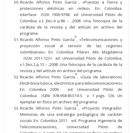
Ricardo Alfonso Pinto García
, «Puestas a Tierra y
protecciones eléctricas en redes». En: Colombia.
Interfase
ISSN:
1900-9798
ed:
Universidad Piloto de
Colombia
v.
2
fasc.
4 p.86 – ,2008. Una fotocopia de la
carátula de la revista y del artículo en archivo del
programa.
¤
Ricardo Alfonso Pinto García
, «Telecomunicaciones y
proyección social al servicio de las regiones
colombianas». En: Colombia. Pilares Alto Magdalena
ISSN:
2011-1231
ed:
Universidad Piloto de Colombia,
v.
1
fasc.
2 p.13 – ,2008. Una fotocopia de la carátula de la
revista y del artículo en archivo del programa.
¤
Ricardo Alfonso Pinto García
, «Guía de laboratorios
Electrónica básica, electrónica para telecomunicaciones»
En: Colombia 2009. ed: Universidad Piloto de
Colombia
ISBN:
978-958-8537-II-5
v.
1
pags.
126. Un
ejemplar en físico en archivo del programa.
¤
Ricardo Alfonso Pinto García
, «Proyecto Integrador:
Memorias de una estrategia pedagógica de carácter
social» En: Colombia 2011. ed: Programa Ingeniería de
Telecomunicaciones, Universidad Piloto de