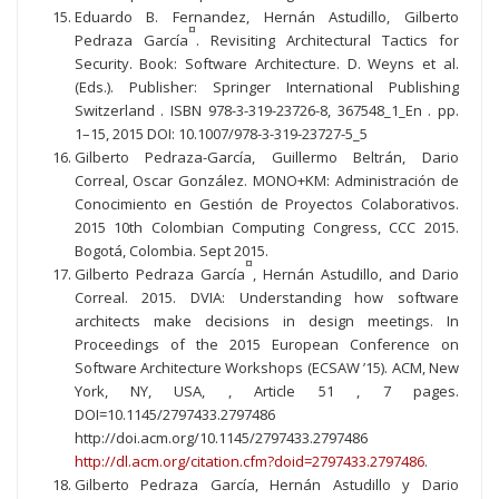
Eduardo B. Fernandez, Hernán Astudillo, Gilberto
¤
Pedraza García
. Revisiting Architectural Tactics for
Security. Book: Software Architecture. D. Weyns et al.
(Eds.). Publisher: Springer International Publishing
Switzerland . ISBN 978-3-319-23726-8, 367548_1_En . pp.
1–15, 2015 DOI: 10.1007/978-3-319-23727-5_5
Gilberto Pedraza-García, Guillermo Beltrán, Dario
Correal, Oscar González. MONO+KM: Administración de
Conocimiento en Gestión de Proyectos Colaborativos.
2015 10th Colombian Computing Congress, CCC 2015.
Bogotá, Colombia. Sept 2015.
¤
Gilberto Pedraza García
, Hernán Astudillo, and Dario
Correal. 2015. DVIA: Understanding how software
architects make decisions in design meetings. In
Proceedings of the 2015 European Conference on
Software Architecture Workshops (ECSAW ’15). ACM, New
York, NY, USA, , Article 51 , 7 pages.
DOI=10.1145/2797433.2797486
http://doi.acm.org/10.1145/2797433.2797486
http://dl.acm.org/citation.cfm?doid=2797433.2797486
.
Gilberto Pedraza García, Hernán Astudillo y Dario