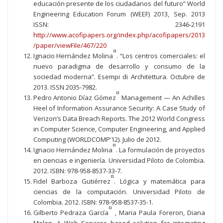
educación presente de los ciudadanos del futuro” World
Engineering Education Forum (WEEF) 2013, Sep. 2013
ISSN: 2346-2191
http://www.acofipapers.org/index.php/acofipapers/2013
/paper/viewFile/467/220
¤
Ignacio Hernández Molina
. “Los centros comerciales: el
nuevo paradigma de desarrollo y consumo de la
sociedad moderna”. Esempi di Architettura. Octubre de
2013. ISSN 2035-7982.
¤
Pedro Antonio Díaz Gómez
Management — An Achilles
Heel of Information Assurance Security: A Case Study of
Verizon’s Data Breach Reports. The 2012 World Congress
in Computer Science, Computer Engineering, and Applied
Computing (WORLDCOMP’12). Julio de 2012.
¤
Ignacio Hernández Molina
. La formulación de proyectos
en ciencias e ingeniería. Universidad Piloto de Colombia.
2012. ISBN: 978-958-8537-33-7.
¤
Fidel Barboza Gutiérrez
. Lógica y matemática para
ciencias de la computación. Universidad Piloto de
Colombia. 2012. ISBN: 978-958-8537-35-1.
¤
Gilberto Pedraza García
, Maria Paula Foreron, Diana