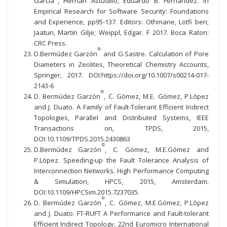
García
, Hernán Astudillo, Eduardo B. Fernandez. In
Empirical Research for Software Security: Foundations
and Experience, pp95-137. Editors: Othmane, Lotfi ben;
Jaatun, Martin Gilje; Weippl, Edgar. F 2017. Boca Raton:
CRC Press.
¤
D.Bermúdez Garzón
and G.Sastre. Calculation of Pore
Diameters in Zeolites, Theoretical Chemistry Accounts,
Springer, 2017. DOI:https://doi.org/10.1007/s00214-017-
2143-6
¤
D. Bermúdez Garzón
, C. Gómez, M.E. Gómez, P.López
and J. Duato. A Family of Fault-Tolerant Efficient Indirect
Topologies, Parallel and Distributed Systems, IEEE
Transactions on, TPDS, 2015,
DOI:10.1109/TPDS.2015.2430863
¤
D.Bermúdez Garzón
, C. Gómez, M.E.Gómez and
P.López. Speeding-up the Fault Tolerance Analysis of
Interconnection Networks. High Performance Computing
& Simulation, HPCS, 2015, Amsterdam.
DOI:10.1109/HPCSim.2015.7237035.
¤
D. Bermúdez Garzón
, C. Gómez, M.E.Gómez, P.López
and J. Duato. FT-RUFT A Performance and Fault-tolerant
Efficient Indirect Topology, 22nd Euromicro International