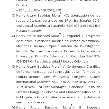
Ciencia E Ingeniería Neogranadina
ISSN:
0124-8170
ed:
Prueba
v.
22
fasc.
2 p.97 – 109 ,2012,
DOI
¤
Henry Arturo Bastidas Mora
, «Caracterización de las
redes eléctricas para uso en BPL» En: España 2015.
ed:Editorial Académica Española
ISBN:
978-3-659-07248-2
v. .Libro publicado
¤
Henry Arturo Bastidas Mora
, «Compartel. El programa
de telecomunicaciones sociales del estado colombiano»
Memorias Décimo Simposio Interno De Investigación.
Instituto De Investigaciones Y Proyectos Especiales –
Universidad Piloto De Colombia . En: Colombia
ISBN:
978-
958-8537-04-7
ed:
Universidad Piloto de Colombia
¤
Henry Arturo Bastidas Mora
VI Conferencia Científica
de Telecomunicaciones, Tecnologías de la Información y
Comunicaciones
Tipo de evento:
Congreso
Ámbito:
Internacional
Realizado el:2013-10-29 00:00:00.0, 2013-10-
31 00:00:00.0 en Islas Galápagos
Ponencia : Policy on
Climate Change in Colombia and Characterization of ICT
to Mitigate its Impact Trabajos en eventos (Capítulos de
memoria) – Completo.
¤
Henry Arturo Bastidas Mora
–
III Simposio