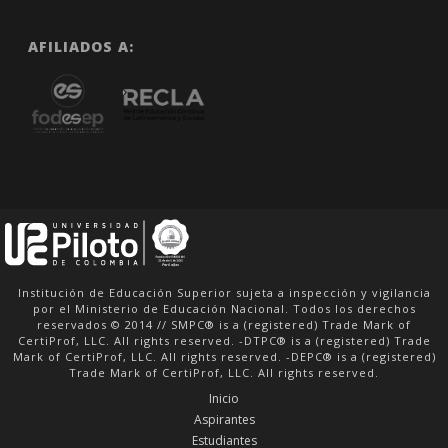
AFILIADOS A:
Institución de Educación Superior sujeta a inspección y vigilancia
por el Ministerio de Educación Nacional. Todos los derechos
reservados © 2014 // SMPC® is a (registered) Trade Mark of
CertiProf, LLC. All rights reserved. -DTPC® is a (registered) Trade
Mark of CertiProf, LLC. All rights reserved. -DEPC® is a (registered)
Trade Mark of CertiProf, LLC. All rights reserved.
Inicio
Aspirantes
Estudiantes