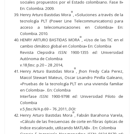
sociales propuestos por el Estado colombiano. Fase II»
En: Colombia. 2009.
¤
Henry Arturo Bastidas Mora
, «Soluciones a través de la
tecnología PLT (Power Line Telecommunications) para
acceso a telecomunicaciones en Colombia» En:
Colombia. 2010.
¤
HENRY ARTURO BASTIDAS MORA
, «Uso de las TIC en el
cambio climático global en Colombia» En: Colombia
Revista Clepsidra
ISSN:
1900-1355
ed:
Universidad
Autónoma de Colombia
v.
18
fasc.
p.20 – 28 ,2014,
¤
Henry Arturo Bastidas Mora
, Jhon Fredy Cala Perez,
Maicol Stewart Mateus, Oscar Lisandro Pinilla Galeano,
«Pruebas de la tecnología PLT en una vivienda familiar
en Colombia» . En: Colombia
Interfase
ISSN:
1900-9798
ed:
Universidad Piloto de
Colombia
v.
5
fasc.
N/A p.69 – 76 ,2011,
DOI:
¤
Henry Arturo Bastidas Mora
, Fabián Barahona Varela,
«Cálculo de las frecuencias de corte en fibras ópticas de
índice escalonado, utilizando MATLAB» . En: Colombia