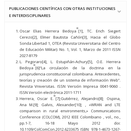
PUBLICACIONES CIENTÍFICAS CON OTRAS INSTITUCIONES
E INTERDISCIPLINARES
¤
Oscar Elias Herrera Bedoya
[1], TC. Erich Siegert
Cerezo[2], Elmer Bautista Cañón[3], Hacia el Globo
Sonda Libertad 1, OTEA (Revista Universitaria del Centro
de Educación Militar): No. 1, Vol. 1, Marzo de 2011 ISSN
2027-8179
L. Pegoraro[4], L. Estupiñán-Achury[5], O.E. Herrera
¤
Bedoya
[6]“La circulación de la doctrina en la
jurisprudencia constitucional colombiana. Antecedentes,
teorías y creación de un sistema de información Web”.
Revista Vniversitas. ISSN Versión Impresa 0041-9060 .
ISSN Versión electrónica 2011-1711
¤
Herrera, Oscar E.
[7];Gutiérrez, Alejandro[8]; Ospina,
Ana M.[9]; Galvis, Alexander[10]; , «WRAN and LTE
comparison in rural environments,» Communications
Conference (COLCOM), 2012 IEEE Colombiano , vol., no.,
pp.1-7, 16-18 Mayo 2012 doi:
10.1109/ColComCon.2012.6233675 ISBN: 978-1-4673-1267-