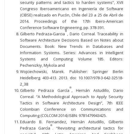
security patterns and tactics to harden systems”, XVII
Congreso Iberoamericano en Ingeniería de Software
(CIBSE) realizado en Pucón, Chile del 23 a 25 de Abril de
2014. Proceedings of the 17th Ibero-American
Conference Software Engineering, pp. 378-391.
¤
Gilberto Pedraza-Garcia
, Dario Correal. Traceability in
Software Architecture Decisions Based on Notes about
Documents. Book: New Trends in Databases and
Information Systems. Series: Advances in Intelligent
Systems and Computing Volume 185. Editors:
Pechenizkiy, Mykola and
Wojciechowski, Marek. Publisher: Springer Berlin
Heidelberg. 403-413. 2013. doi: 10.1007/978-3-642-32518-
2_38
¤
Gilberto Pedraza García
, Hernán Astudillo, Dario
Correal. “A Methodological Approach to Apply Security
Tactics in Software Architecture Design”, 7th IEEE
Colombian Conference on Communications and
Computing (COLCOM 2014) ISBN: 9781479943425.
Eduardo B. Fernandez, Hernán Astudillo, Gilberto
¤
Pedraza García
. “Revisiting architectural tactics for