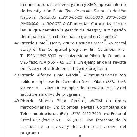
Interinstitucional de Investigación y XIV Simposio Interno
de Investigación Piloto
Tipo de evento:
Simposio
Ámbito:
Nacional
Realizado el:2013-08-22 00:00:00.0, 2013-08-23
00:00:00.0 en BOGOTÁ, D.C.
Ponencia: “Caracterización de
las TIC que permitan la gestión del riesgo y la mitigación
del impacto del cambio climático global en Colombia”
¤
¤
Ricardo Pinto
, Henry Arturo Bastidas Mora
, «A critical
study of the Compartel program». En: Colombia. Pre-
Til ISSN: 1692-6900 ed: Universidad Piloto de Colombia.
v.25 fasc. N/A p.55 – 65 ,2011. Un ejemplar de la revista
en físico y del artículo en archivo del programa
¤
Ricardo Alfonso Pinto García
, «Comunicaciones con
solitones ópticos». En: Colombia. Señal Piloto
ISSN:
0
ed:
v.
3
fasc.
p. – ,2005. Un ejemplar de la revista en CD y del
artículo en archivo del programa.
¤
Ricardo Alfonso Pinto García
, «WDM en redes
metropolitanas». En: Colombia. Revista Colombiana de
Telecomunicaciones (Rct)
ISSN:
0122-7416
ed:
Editorial
Cintel
v.
12
fasc.
p.63 – 66 ,2005. Una fotocopia de la
carátula de la revista y del artículo en archivo del
programa.
¤