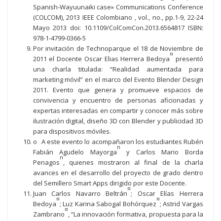
Spanish-Wayuunaiki case» Communications Conference
(COLCOM), 2013 IEEE Colombiano , vol., no., pp.1-9, 22-24
Mayo 2013 doi: 10.1109/ColComCon.2013.6564817 ISBN:
978-1-4799-0366-5
Por invitación de Technoparque el 18 de Noviembre de
¤
2011 el Docente Oscar Elias Herrera Bedoya
presentó
una charla titulada: “Realidad aumentada para
marketing móvil” en el marco del Evento Blender Design
2011. Evento que genera y promueve espacios de
convivencia y encuentro de personas aficionadas y
expertas interesadas en compartir y conocer más sobre
ilustración digital, diseño 3D con Blender y publicidad 3D
para dispositivos móviles.
o A este evento lo acompañaron los estudiantes Rubén
n
Fabián Agudelo Mayorga
y Carlos Mario Borda
n
Penagos
, quienes mostraron al final de la charla
avances en el desarrollo del proyecto de grado dentro
del Semillero Smart Apps dirigido por este Docente.
¤
Juan Carlos Navarro Beltrán
; Oscar Elías Herrera
¤
¤
Bedoya
; Luz Karina Sabogal Bohórquez
; Astrid Vargas
¤
Zambrano
, “La innovación formativa, propuesta para la