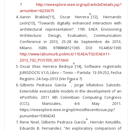
7
http://ieeexplore.ieee.org/xpl/articleDetails.jsp?
arnumber=6233675
¤
Aaron Brakke[11], Oscar Herrera
[12], Hernando
León[13], “Towards digitally enhanced interaction with
architectural representation” 11th EAEA Envisioning
Architecture: Design, Evaluation, Communication
Conference in 2013, 25-28 de Septiembre de 2013,
Milano. ISBN 9788868121365 DOI 10.4456/1365
http://www.labsimurb.polimi.it/11EAEA/T02/EAEA11-
2013_T02_POSTER_007.html
¤
Oscar Elias Herrera Bedoya
[14], Software registrado
JURISDOCIS V1.0, Libro – Tomo – Partida: 13-39-252, Fecha
Registro: 24-Sep-2013 (Ver Figura 7)
¤
Gilberto Pedraza García
, Jorge Villalobos Salcedo.
Extensible executable models in the development of an
ePortfolio. 2011 6th Colombian Computing Congress
(CCC). Manizales, 4-6 May 2011.
https://ieeexplore.ieee.org/xpl/mostRecentIssue.jsp?
punumber=5904243
¤
Rene Noel, Gilberto Pedraza García
, Hernán Astudillo,
Eduardo B. Fernandez. “An exploratory comparison of