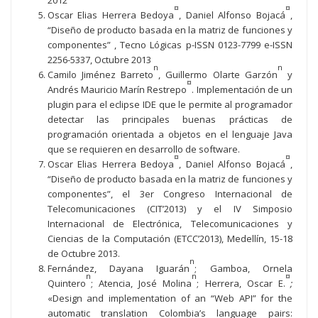
2012
¤
¤
Oscar Elias Herrera Bedoya
, Daniel Alfonso Bojacá
,
“Diseño de producto basada en la matriz de funciones y
componentes” , Tecno Lógicas p-ISSN 0123-7799 e-ISSN
2256-5337, Octubre 2013
n
n
Camilo Jiménez Barreto
, Guillermo Olarte Garzón
y
¤
Andrés Mauricio Marín Restrepo
. Implementación de un
plugin para el eclipse IDE que le permite al programador
detectar las principales buenas prácticas de
programación orientada a objetos en el lenguaje Java
que se requieren en desarrollo de software.
¤
¤
Oscar Elias Herrera Bedoya
, Daniel Alfonso Bojacá
,
“Diseño de producto basada en la matriz de funciones y
componentes”, el 3er Congreso Internacional de
Telecomunicaciones (CIT’2013) y el IV Simposio
Internacional de Electrónica, Telecomunicaciones y
Ciencias de la Computación (ETCC’2013), Medellín, 15-18
de Octubre 2013.
n
Fernández, Dayana Iguarán
; Gamboa, Ornela
n
n
¤
Quintero
; Atencia, José Molina
; Herrera, Oscar E.
;
«Design and implementation of an “Web API” for the
automatic translation Colombia’s language pairs: