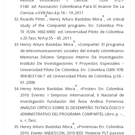
Revista Innovación Y Ciencia
ISSN:
0121-
5140
ed:
Asociación Colombiana Para El Avance De La
Ciencia.
v.
XVIII
fasc.
4 p.16 – 19 ,2011
¤
¤
Ricardo Pinto
, Henry Arturo Bastidas Mora
, «A critical
study of the Compartel program». En: Colombia. Pre-
Til ISSN: 1692-6900 ed: Universidad Piloto de Colombia.
v.25 fasc. N/A p.55 – 65 ,2011.
¤
Henry Arturo Bastidas Mora
, «Compartel. El programa
de telecomunicaciones sociales del estado colombiano»
Memorias Décimo Simposio Interno De Investigación.
Instituto De Investigaciones Y Proyectos Especiales –
Universidad Piloto De Colombia. En: Colombia
ISBN:
978-
958-8537-04-7
ed:
Universidad Piloto de Colombia, p.56 –
61 ,2008.
¤
Henry Arturo Bastidas Mora
, «Poster» En: Colombia.
2010. Evento: I Simposio Internacional, II Nacional de
investigación Fundación del Área Andina Ponencia:
ANÁLISIS CRÍTICO SOBRE EL DESEMPEÑO TECNOLÓGICO Y
ADMINISTRATIVO DEL PROGRAMA COMPARTEL Libro: p. – ,
v. <, fasc.
¤
Henry Arturo Bastidas Mora
, «Ponencia» En: Colombia.
2010.
Evento:
ANDESCON, 2010 IEEE
Ponencia:
PLT passive