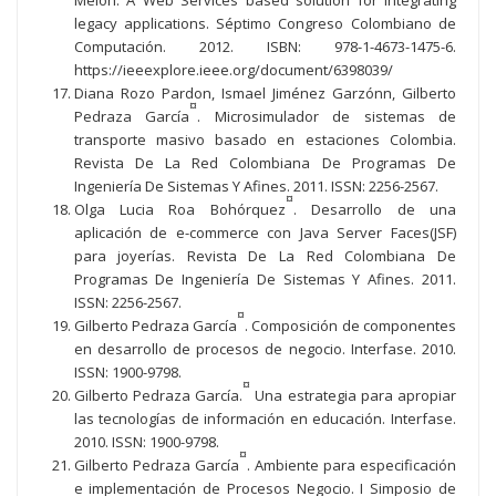
Melon. A Web Services based solution for integrating
legacy applications. Séptimo Congreso Colombiano de
Computación. 2012. ISBN: 978-1-4673-1475-6.
https://ieeexplore.ieee.org/document/6398039/
Diana Rozo Pardon, Ismael Jiménez Garzónn, Gilberto
¤
Pedraza García
. Microsimulador de sistemas de
transporte masivo basado en estaciones Colombia.
Revista De La Red Colombiana De Programas De
Ingeniería De Sistemas Y Afines. 2011. ISSN: 2256-2567.
¤
Olga Lucia Roa Bohórquez
. Desarrollo de una
aplicación de e-commerce con Java Server Faces(JSF)
para joyerías. Revista De La Red Colombiana De
Programas De Ingeniería De Sistemas Y Afines. 2011.
ISSN: 2256-2567.
¤
Gilberto Pedraza García
. Composición de componentes
en desarrollo de procesos de negocio. Interfase. 2010.
ISSN: 1900-9798.
¤
Gilberto Pedraza García.
Una estrategia para apropiar
las tecnologías de información en educación. Interfase.
2010. ISSN: 1900-9798.
¤
Gilberto Pedraza García
. Ambiente para especificación
e implementación de Procesos Negocio. I Simposio de