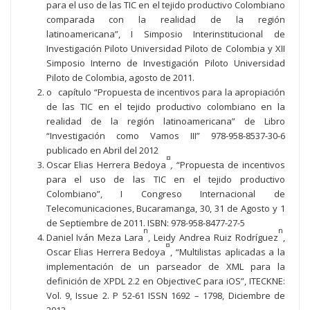
para el uso de las TIC en el tejido productivo Colombiano
comparada con la realidad de la región
latinoamericana”, I Simposio Interinstitucional de
Investigación Piloto Universidad Piloto de Colombia y XII
Simposio Interno de Investigación Piloto Universidad
Piloto de Colombia, agosto de 2011.
o capítulo “Propuesta de incentivos para la apropiación
de las TIC en el tejido productivo colombiano en la
realidad de la región latinoamericana” de Libro
“Investigación como Vamos III” 978-958-8537-30-6
publicado en Abril del 2012
¤
Oscar Elias Herrera Bedoya
,
“Propuesta de incentivos
para el uso de las TIC en el tejido productivo
Colombiano”, I Congreso Internacional de
Telecomunicaciones, Bucaramanga, 30, 31 de Agosto y 1
de Septiembre de 2011. ISBN: 978-958-8477-27-5
n
n
Daniel Iván Meza Lara
, Leidy Andrea Ruiz Rodríguez
,
¤
Oscar Elias Herrera Bedoya
, “Multilistas aplicadas a la
implementación de un parseador de XML para la
definición de XPDL 2.2 en ObjectiveC para iOS”, ITECKNE:
Vol. 9, Issue 2. P 52-61 ISSN 1692 – 1798, Diciembre de