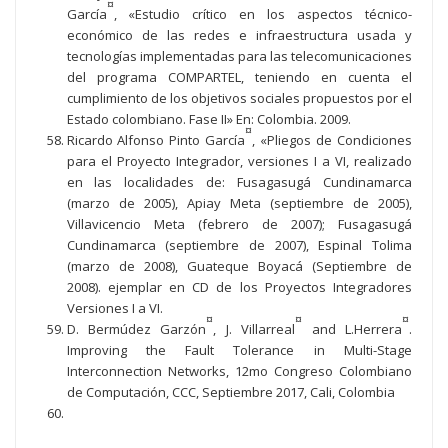
¤
García
, «Estudio crítico en los aspectos técnico-
económico de las redes e infraestructura usada y
tecnologías implementadas para las telecomunicaciones
del programa COMPARTEL, teniendo en cuenta el
cumplimiento de los objetivos sociales propuestos por el
Estado colombiano. Fase II» En: Colombia. 2009.
¤
Ricardo Alfonso Pinto García
, «Pliegos de Condiciones
para el Proyecto Integrador, versiones I a VI, realizado
en las localidades de: Fusagasugá Cundinamarca
(marzo de 2005), Apiay Meta (septiembre de 2005),
Villavicencio Meta (febrero de 2007); Fusagasugá
Cundinamarca (septiembre de 2007), Espinal Tolima
(marzo de 2008), Guateque Boyacá (Septiembre de
2008). ejemplar en CD de los Proyectos Integradores
Versiones I a VI.
¤
¤
¤
D. Bermúdez Garzón
, J. Villarreal
and L.Herrera
.
Improving the Fault Tolerance in Multi-Stage
Interconnection Networks, 12mo Congreso Colombiano
de Computación, CCC, Septiembre 2017, Cali, Colombia