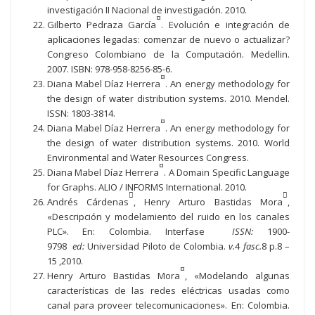
investigación II Nacional de investigación. 2010.
¤
Gilberto Pedraza García
. Evolución e integración de
aplicaciones legadas: comenzar de nuevo o actualizar?
Congreso Colombiano de la Computación. Medellin.
2007. ISBN: 978-958-8256-85-6.
¤
Diana Mabel Díaz Herrera
. An energy methodology for
the design of water distribution systems. 2010. Mendel.
ISSN: 1803-3814.
¤
Diana Mabel Díaz Herrera
. An energy methodology for
the design of water distribution systems. 2010. World
Environmental and Water Resources Congress.
¤
Diana Mabel Díaz Herrera
. A Domain Specific Language
for Graphs. ALIO / INFORMS International. 2010.


Andrés Cárdenas
, Henry Arturo Bastidas Mora
,
«Descripción y modelamiento del ruido en los canales
PLC». En: Colombia. Interfase
ISSN:
1900-
9798
ed:
Universidad Piloto de Colombia.
v.
4
fasc.
8 p.8 –
15 ,2010.
¤
Henry Arturo Bastidas Mora
, «Modelando algunas
características de las redes eléctricas usadas como
canal para proveer telecomunicaciones». En: Colombia.