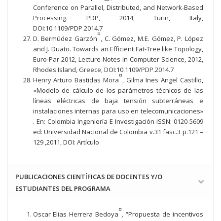
Conference on Parallel, Distributed, and Network-Based
Processing. PDP, 2014, Turin, Italy,
DOI:10.1109/PDP.2014.7
¤
D. Bermúdez Garzón
, C. Gómez, M.E. Gómez, P. López
and J. Duato. Towards an Efficient Fat-Tree like Topology,
Euro-Par 2012, Lecture Notes in Computer Science, 2012,
Rhodes Island, Greece, DOI:10.1109/PDP.2014.7
¤
Henry Arturo Bastidas Mora
, Gilma Ines Angel Castillo,
«Modelo de cálculo de los parámetros técnicos de las
líneas eléctricas de baja tensión subterráneas e
instalaciones internas para uso en telecomunicaciones»
. En: Colombia Ingeniería E Investigación ISSN: 0120-5609
ed: Universidad Nacional de Colombia v.31 fasc.3 p.121 –
129 ,2011, DOI: Artículo
PUBLICACIONES CIENTÍFICAS DE DOCENTES Y/O
ESTUDIANTES DEL PROGRAMA
¤
Oscar Elias Herrera Bedoya
,
“Propuesta de incentivos