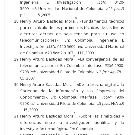
Ingeniería E Investigación
ISSN:
0120-
5609
ed:
Universidad Nacional de Colombia.
v.
25
fasc.
3
p.111 – 115 ,2005.
¤
Henry Arturo Bastidas Mora
, «Fundamentos teóricos
para el cálculo de los parámetros técnicos de las líneas
eléctricas aéreas de baja tensión para su uso en
telecomunicaciones». En: Colombia. Ingeniería E
Investigación
ISSN:
0120-5609
ed:
Universidad Nacional
de Colombia.
v.
29
fasc.
2 p.107 – 111 ,2009.
¤
Henry Arturo Bastidas Mora
, «La convergencia de las
telecomunicaciones». En: Colombia. Interfase
ISSN:
1900-
9798
ed:
Universidad Piloto de Colombia.
v.
2
fasc.
4 p.78 –
85 ,2007.
¤
Henry Arturo Bastidas Mora
, «De la brecha digital a la
Sociedad de la Información y las Empresas del
Conocimiento». En: Colombia. Interfase
ISSN:
1900-
9798
ed:
Universidad Piloto de Colombia.
v.
5
fasc.
N/A p.9
– 15 ,2009.
¤
Henry Arturo Bastidas Mora
, «Sobre las similitudes y
diferencias entre la investigación científica y la
investigación tecnológica». En: Colombia