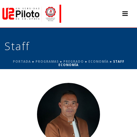
Staff
PORTADA
»
PROGRAMAS
»
PREGRADO
»
ECONOMÍA
»
STAFF
ECONOMÍA