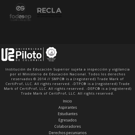
Institución de Educación Superior sujeta a inspección y vigilancia
por el Ministerio de Educación Nacional. Todos los derechos
reservados © 2014 // SMPC® is a (registered) Trade Mark of
CertiProf, LLC. All rights reserved. -DTPC® is a (registered) Trade
Mark of CertiProf, LLC. All rights reserved. -DEPC® is a (registered)
Trade Mark of CertiProf, LLC. All rights reserved.
Inicio
Aspirantes
Estudiantes
Egresados
Colaboradores
Derechos pecuniarios