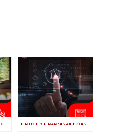
¿LE CONFÍAS TODO A LA IA? POR QUÉ LA PSICÓLOGA DICE QUE ESO PUEDE COSTARTE TUS PROPIAS HABILIDADES
FINTECH Y FINANZAS ABIERTAS: RETOS PARA EL NUEVO GOBIERNO COLOMBIANO