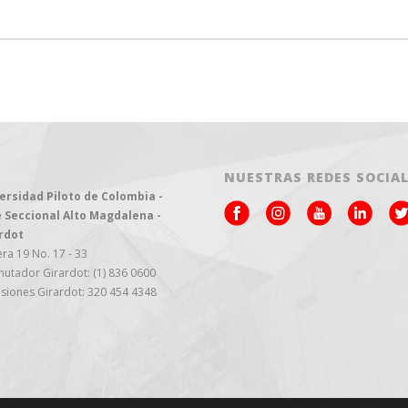
NUESTRAS REDES SOCIA
ersidad Piloto de Colombia -
 Seccional Alto Magdalena -
rdot
ra 19 No. 17 - 33
utador Girardot: (1) 836 0600
siones Girardot: 320 454 4348