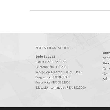
NUESTRAS SEDES
Univ
Sede Bogotá
Sede
Carrera 9 No. 45A - 44
Gira
Teléfono: 601 332 2900
Carre
Recepción general: 310 895 8808
Conm
Pregrados: 310 383 1353
Admi
Posgrados PBX: 3322900
Educación continuada PBX: 3322900