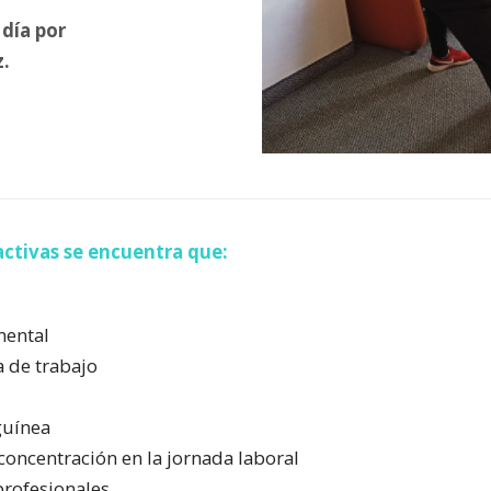
 día por
.
activas se encuentra que:
mental
a de trabajo
guínea
concentración en la jornada laboral
profesionales