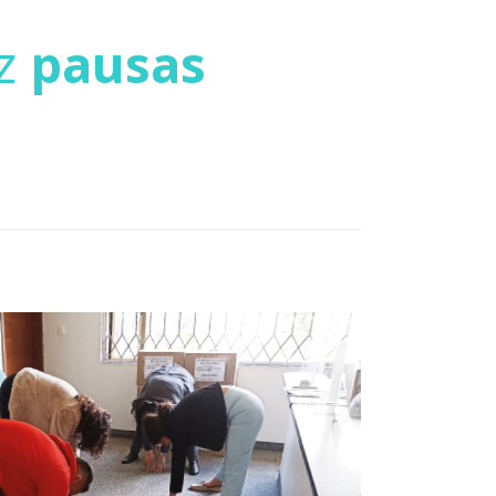
az
pausas