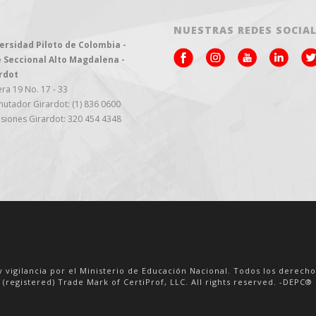
NUESTRAS REDES SOCIA
ersidad Piloto de Colombia -
 Seccional Alto Magdalena -
rdot
ra 19 No. 17 - 33
utador Girardot: (1) 836 0600
siones Girardot: 320 454 4348
y vigilancia por el Ministerio de Educación Nacional. Todos los derech
 (registered) Trade Mark of CertiProf, LLC. All rights reserved. -DEPC® i