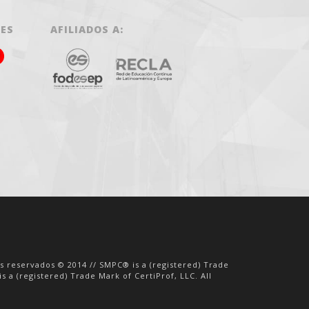
LES
AFILIADOS A:
os reservados © 2014 // SMPC® is a (registered) Trade
s a (registered) Trade Mark of CertiProf, LLC. All