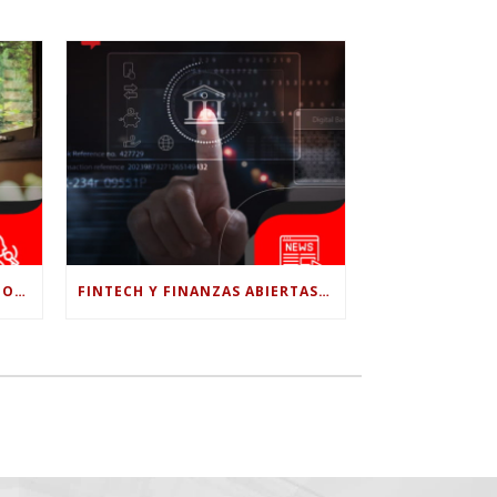
¿LE CONFÍAS TODO A LA IA? POR QUÉ LA PSICÓLOGA DICE QUE ESO PUEDE COSTARTE TUS PROPIAS HABILIDADES
FINTECH Y FINANZAS ABIERTAS: RETOS PARA EL NUEVO GOBIERNO COLOMBIANO