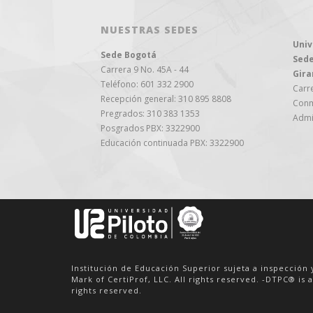
NUESTRAS SEDES
Univ
Sede Bogotá
Sede
Carrera 9 No. 45A - 44
Gira
Teléfono: 601 332 2900
Carre
Recepción general: 310 895 8808
Conm
Pregrados: 310 383 1353
Admi
Posgrados PBX: 3322900
Educación continuada PBX: 3322900
Institución de Educación Superior sujeta a inspección 
Mark of CertiProf, LLC. All rights reserved. -DTPC® is a
rights reserved.