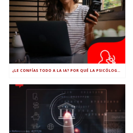
¿LE CONFÍAS TODO A LA IA? POR QUÉ LA PSICÓLOGA DICE QUE ESO PUEDE COSTARTE TUS PROPIAS HABILIDADES