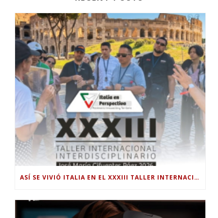
ASÍ SE VIVIÓ ITALIA EN EL XXXIII TALLER INTERNACIONAL INTERDISCIPLINAR