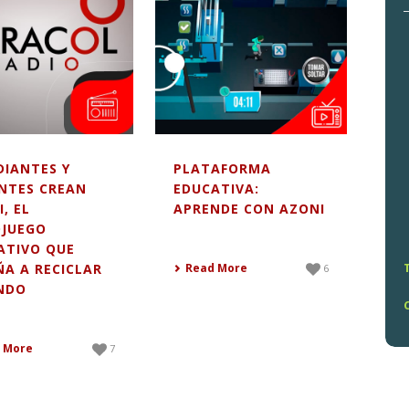
DIANTES Y
PLATAFORMA
NTES CREAN
EDUCATIVA:
, EL
APRENDE CON AZONI
OJUEGO
ATIVO QUE
ÑA A RECICLAR
Read More
6
NDO
 More
7