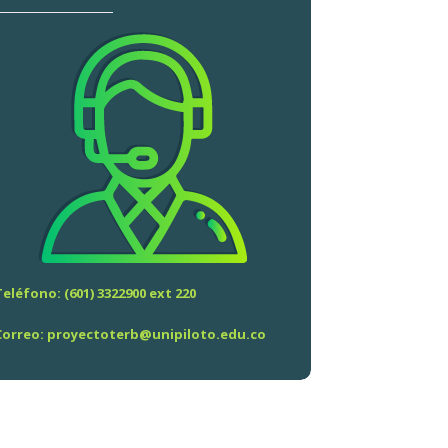
Teléfono: (601)
3322900 ext 220
Correo: proyectoterb@unipiloto.edu.co