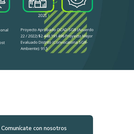
Proyecto Aprobado OCAD-SGR (Acuerdo
ional
22 / 2022) $2.448.191.496 Proyecto Mejor
Evaluado Distrito (Convocatoria SGR-
ost
Ambiente): 91.5
Comunícate con nosotros