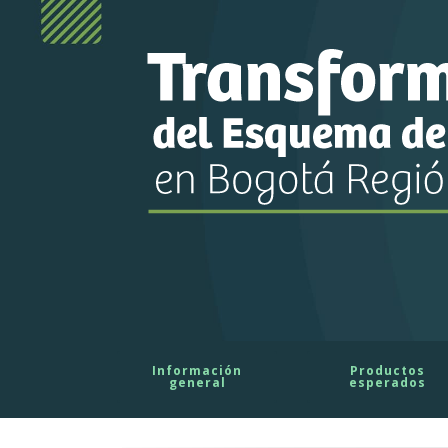
Información
Productos
general
esperados