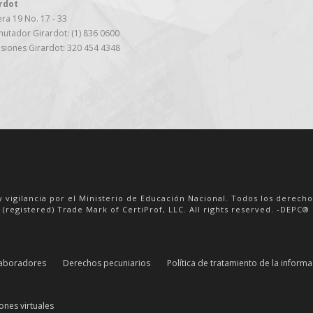
rdot
ra 19 No. 17 - 33
utador Girardot: (1) 836 0600
siones Girardot: 320 454 4348
y vigilancia por el Ministerio de Educación Nacional. Todos los derech
 (registered) Trade Mark of CertiProf, LLC. All rights reserved. -DEPC® i
aboradores
Derechos pecuniarios
Política de tratamiento de la inform
ones virtuales