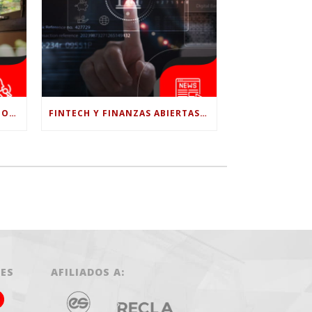
¿LE CONFÍAS TODO A LA IA? POR QUÉ LA PSICÓLOGA DICE QUE ESO PUEDE COSTARTE TUS PROPIAS HABILIDADES
FINTECH Y FINANZAS ABIERTAS: RETOS PARA EL NUEVO GOBIERNO COLOMBIANO
LES
AFILIADOS A: