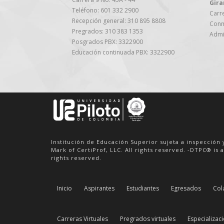
Gira
Teléfono: 601 332 2900
Carre
Recepción general: 310 895 8808
Conm
Pregrados: 310 383 1353
Admi
Posgrados PBX: 3322900
Educación continuada PBX: 3322900
Institución de Educación Superior sujeta a inspección 
Mark of CertiProf, LLC. All rights reserved. -DTPC® is a
rights reserved.
Inicio
Aspirantes
Estudiantes
Egresados
Col
Carreras Virtuales
Pregrados virtuales
Especializaci