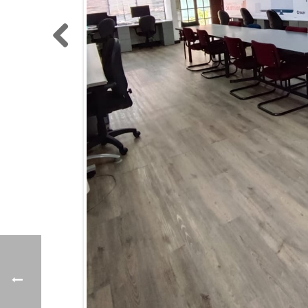
Previo
us