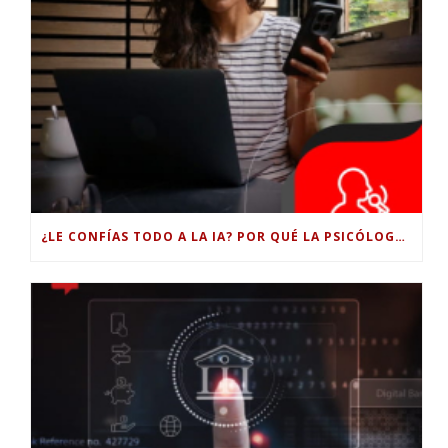
¿LE CONFÍAS TODO A LA IA? POR QUÉ LA PSICÓLOGA DICE QUE ESO PUEDE COSTARTE TUS PROPIAS HABILIDADES