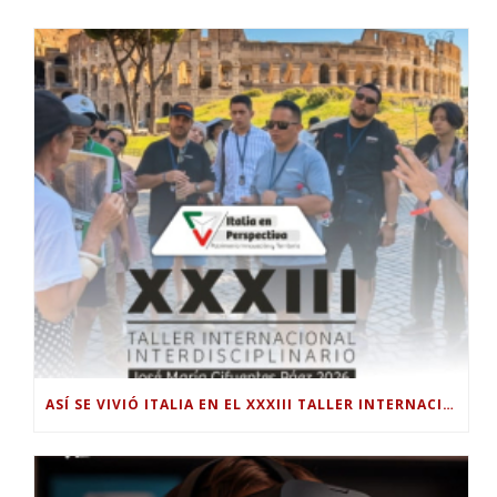
ASÍ SE VIVIÓ ITALIA EN EL XXXIII TALLER INTERNACIONAL INTERDISCIPLINAR