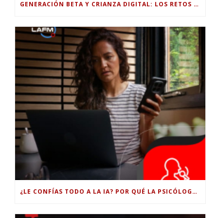
GENERACIÓN BETA Y CRIANZA DIGITAL: LOS RETOS DE CRIAR HIJOS EN LA ERA DE LA INTELIGENCIA ARTIFICIAL
¿LE CONFÍAS TODO A LA IA? POR QUÉ LA PSICÓLOGA DICE QUE ESO PUEDE COSTARTE TUS PROPIAS HABILIDADES