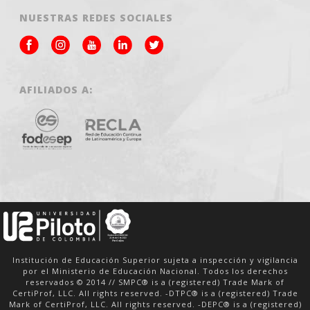
NUESTRAS REDES SOCIALES
AFILIADOS A:
Institución de Educación Superior sujeta a inspección y vigilancia
por el Ministerio de Educación Nacional. Todos los derechos
reservados © 2014 // SMPC® is a (registered) Trade Mark of
CertiProf, LLC. All rights reserved. -DTPC® is a (registered) Trade
Mark of CertiProf, LLC. All rights reserved. -DEPC® is a (registered)