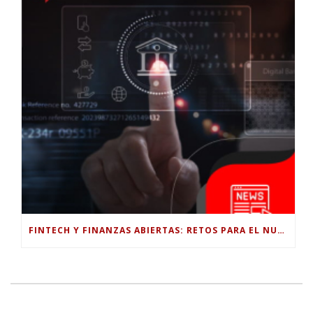
FINTECH Y FINANZAS ABIERTAS: RETOS PARA EL NUEVO GOBIERNO COLOMBIANO