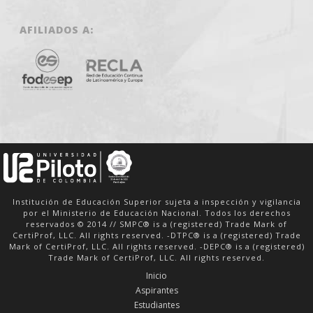
AFILIADOS A:
Institución de Educación Superior sujeta a inspección y vigilancia
por el Ministerio de Educación Nacional. Todos los derechos
reservados © 2014 // SMPC® is a (registered) Trade Mark of
CertiProf, LLC. All rights reserved. -DTPC® is a (registered) Trade
Mark of CertiProf, LLC. All rights reserved. -DEPC® is a (registered)
Trade Mark of CertiProf, LLC. All rights reserved.
Inicio
Aspirantes
Estudiantes