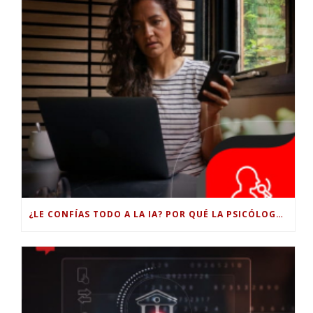
¿LE CONFÍAS TODO A LA IA? POR QUÉ LA PSICÓLOGA DICE QUE ESO PUEDE COSTARTE TUS PROPIAS HABILIDADES