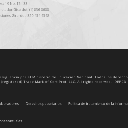
ra 19 No. 17 - 33
utador Girardot: (1) 836 0600
siones Girardot: 320 454 4348
y vigilancia por el Ministerio de Educación Nacional. Todos los derech
 (registered) Trade Mark of CertiProf, LLC. All rights reserved. -DEPC® i
aboradores
Derechos pecuniarios
Política de tratamiento de la inform
ones virtuales