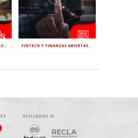
¿LE CONFÍAS TODO A LA IA? POR QUÉ LA PSICÓLOGA DICE QUE ESO PUEDE COSTARTE TUS PROPIAS HABILIDADES
FINTECH Y FINANZAS ABIERTAS: RETOS PARA EL NUEVO GOBIERNO COLOMBIANO
LES
AFILIADOS A: