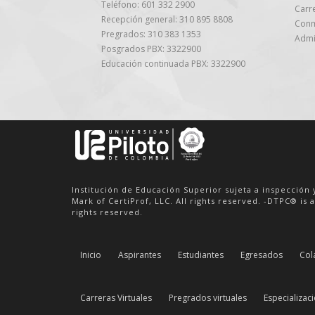
Teléfono: 601 332 2900
Carre
Recepción general: 310 895 8808
Conm
Pregrados: 310 383 1353
Admi
Posgrados PBX: 3322900
Educación continuada PBX: 3322900
Institución de Educación Superior sujeta a inspección 
Mark of CertiProf, LLC. All rights reserved. -DTPC® is a
rights reserved.
Inicio
Aspirantes
Estudiantes
Egresados
Col
Carreras Virtuales
Pregrados virtuales
Especializaci