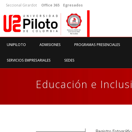
Seccional Girardot
Office 365
Egresados
UNIPILOTO
ADMISIONES
PROGRAMAS PRESENCIALES
SERVICIOS EMPRESARIALES
SEDES
Educación e Inclus
Registro Fotográfic