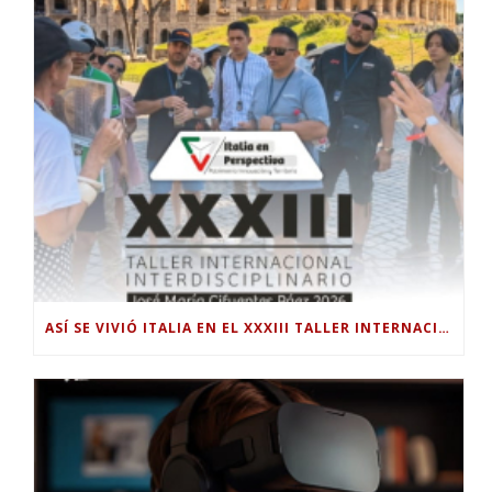
ASÍ SE VIVIÓ ITALIA EN EL XXXIII TALLER INTERNACIONAL INTERDISCIPLINAR