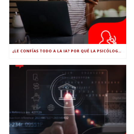
¿LE CONFÍAS TODO A LA IA? POR QUÉ LA PSICÓLOGA DICE QUE ESO PUEDE COSTARTE TUS PROPIAS HABILIDADES