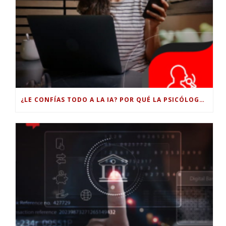
¿LE CONFÍAS TODO A LA IA? POR QUÉ LA PSICÓLOGA DICE QUE ESO PUEDE COSTARTE TUS PROPIAS HABILIDADES