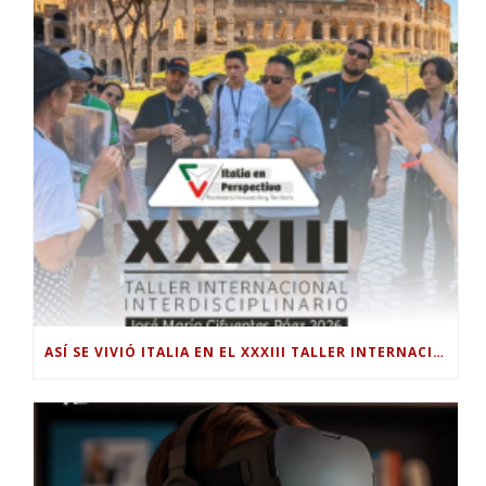
ASÍ SE VIVIÓ ITALIA EN EL XXXIII TALLER INTERNACIONAL INTERDISCIPLINAR