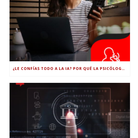
¿LE CONFÍAS TODO A LA IA? POR QUÉ LA PSICÓLOGA DICE QUE ESO PUEDE COSTARTE TUS PROPIAS HABILIDADES