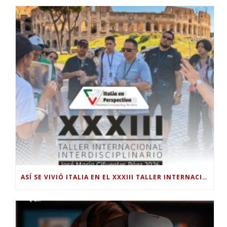
ASÍ SE VIVIÓ ITALIA EN EL XXXIII TALLER INTERNACIONAL INTERDISCIPLINAR