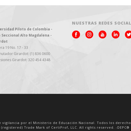
NUESTRAS REDES SOCIA
ersidad Piloto de Colombia -
 Seccional Alto Magdalena -
rdot
ra 19 No. 17 - 33
utador Girardot: (1) 836 0600
siones Girardot: 320 454 4348
y vigilancia por el Ministerio de Educación Nacional. Todos los derech
 (registered) Trade Mark of CertiProf, LLC. All rights reserved. -DEPC® i