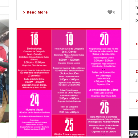
l
h
Read More
0
o
p
2