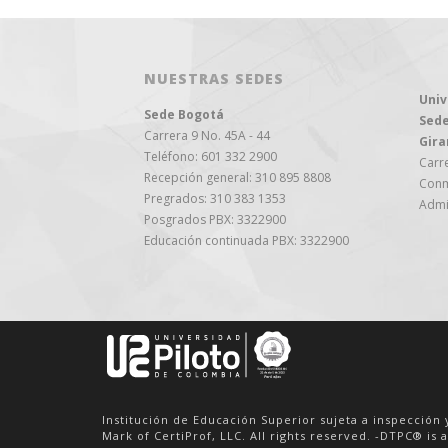
NUESTRAS SEDES
Univ
Sede Bogotá
Sede
Carrera 9 No. 45A - 44
Gira
Teléfono: 601 332 2900
Carre
Recepción general: 310 895 8808
Conm
Pregrados: 310 383 1353
Admi
Posgrados PBX: 3322900
Educación continuada PBX: 3322900
Institución de Educación Superior sujeta a inspección 
Mark of CertiProf, LLC. All rights reserved. -DTPC® is a