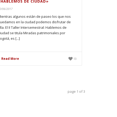
«HABLEMOS DE CIUDAD»
0/06/2017
ientras algunos están de paseo los que nos
uedamos en la ciudad podemos disfrutar de
lla. El II Taller Intersemestral: Hablemos de
iudad se titula Miradas patrimoniales por
ogotá, es [...]
Read More
13
page
1
of
3