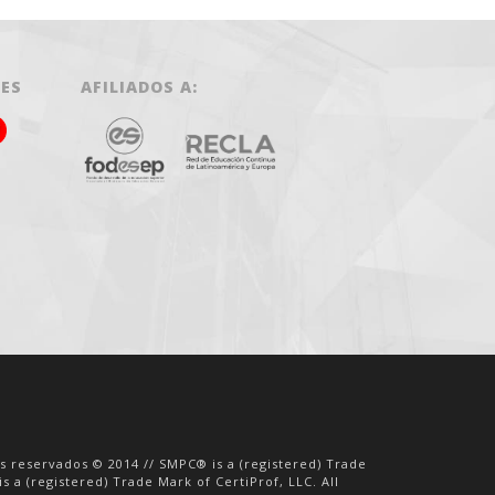
LES
AFILIADOS A:
os reservados © 2014 // SMPC® is a (registered) Trade
s a (registered) Trade Mark of CertiProf, LLC. All