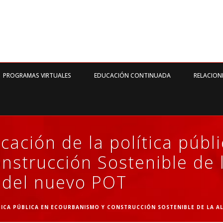
PROGRAMAS VIRTUALES
EDUCACIÓN CONTINUADA
RELACION
cación de la política públ
strucción Sostenible de l
z del nuevo POT
TICA PÚBLICA EN ECOURBANISMO Y CONSTRUCCIÓN SOSTENIBLE DE LA A