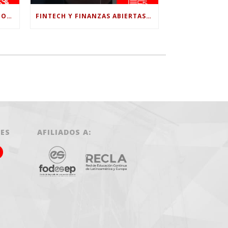
¿LE CONFÍAS TODO A LA IA? POR QUÉ LA PSICÓLOGA DICE QUE ESO PUEDE COSTARTE TUS PROPIAS HABILIDADES
FINTECH Y FINANZAS ABIERTAS: RETOS PARA EL NUEVO GOBIERNO COLOMBIANO
LES
AFILIADOS A: