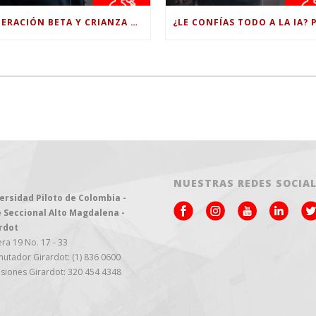
GENERACIÓN BETA Y CRIANZA DIGITAL: LOS RETOS DE CRIAR HIJOS EN LA ERA DE LA INTELIGENCIA ARTIFICIAL
NUESTRAS REDES SOCIA
ersidad Piloto de Colombia -
 Seccional Alto Magdalena -
rdot
ra 19 No. 17 - 33
utador Girardot: (1) 836 0600
siones Girardot: 320 454 4348