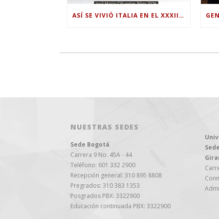
ASÍ SE VIVIÓ ITALIA EN EL XXXIII TALLER INTERNACIONAL INTERDISCIPLINAR
NUESTRAS SEDES
Univ
Sede Bogotá
Sede
Carrera 9 No. 45A - 44
Gira
Teléfono: 601 332 2900
Carre
Recepción general: 310 895 8808
Conm
Pregrados: 310 383 1353
Admi
Posgrados PBX: 3322900
Educación continuada PBX: 3322900