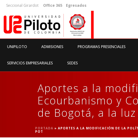
Seccional Girardot
Office 365
Egresados
UNIPILOTO
ADMISIONES
PROGRAMAS PRESENCIALES
SERVICIOS EMPRESARIALES
SEDES
Aportes a la modifi
Ecourbanismo y Con
de Bogotá, a la lu
PORTADA
»
APORTES A LA MODIFICACIÓN DE LA POLÍ
POT