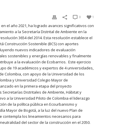
0
1
 en el año 2021, ha logrado avances significativos con
amiento a la
Secretaría Distrital de Ambiente en la
resolución 3654 del 2014. Esta resolución establece el
á Construcción Sostenible (BCS) con aportes
cluyendo nuevos indicadores de evaluación
iales sostenibles y energías renovables y finalmente
ribuye a la evaluación de Ecobarrios. Este ejercicio
grupo de 19 académicos y expertos de 4 universidades,
o de Colombia, con apoyo
de la
Universidad de los
olombia y Universidad Colegio Mayor de
canzado en la primera etapa del proyecto
as Secretarías Distritales de Ambiente, Hábitat y
o a la Universidad Piloto de Colombia el liderazgo
ión de la política pública en Ecourbanismo y
ldía Mayor de Bogotá, a la luz del nuevo Plan de
ue contempla los lineamientos necesarios para
neutralidad del sector de la construcción en el 2050.