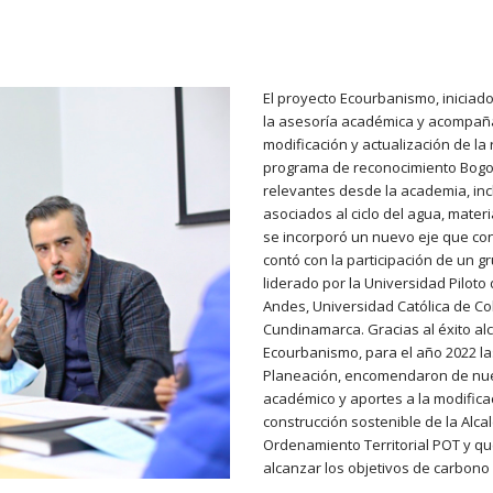
El proyecto Ecourbanismo, iniciado
la asesoría académica y acompañ
modificación y actualización de la 
programa de reconocimiento Bogot
relevantes desde la academia, in
asociados al ciclo del agua, mater
se incorporó un nuevo eje que cont
contó con la participación de un 
liderado por la Universidad Pilot
Andes, Universidad Católica de C
Cundinamarca. Gracias al éxito al
Ecourbanismo
, para el año 2022 l
Planeación, encomendaron de nuev
académico y aportes a la modificac
construcción sostenible de la Alca
Ordenamiento Territorial POT y q
alcanzar los objetivos de carbono 