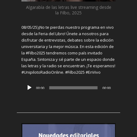
Algarabía de las letras
live
streaming
desde
la
Filbo
, 2025
08/05/25〉
¡No te pierdas nuestro programa en vivo
desde la Feria del Libro! Únete a nosotros para
disfrutar de entrevistas, debates sobre la edición
universitaria y la mejor música. En esta edición de
la #Filbo2025 tendremos como país invitado
España. Sintoniza y sé parte de un espacio donde
las letras y la radio se encuentran. ¡Te esperamos!
#
UnipilotoRadioOnline.
#Filbo2025 #EnVivo
Reproductor
00:00
00:00
de
audio