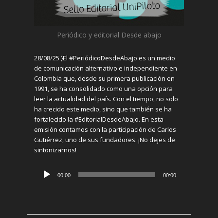
P
eriódico
y editorial
Desde abajo
28/08/25 〉
El #PeriódicoDesdeAbajo es un medio
de comunicación alternativo e independiente en
Colombia que, desde su primera publicación en
1991, se ha consolidado como una opción para
leer la actualidad del país. Con el tiempo, no solo
ha crecido este medio, sino que también se ha
fortalecido la #EditorialDesdeAbajo. En esta
emisión contamos con la participación de Carlos
Gutiérrez, uno de sus fundadores. ¡No dejes de
sintonizarnos!
Reproductor
00:00
00:00
de
audio