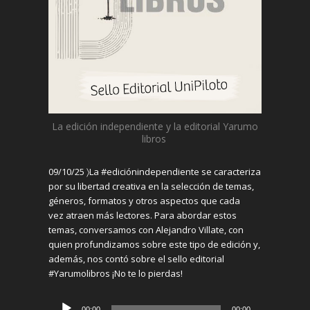
La edición independiente y la editorial Yarumo
libro
s
09/10/25 〉
La
#
ediciónindependiente
se caracteriza
por su libertad creativa en la selección de temas,
géneros
,
formatos
y otros aspectos que
cada
vez
atraen más lectores
. Para
abordar
estos
temas, conversamos con Alejandro Villate,
con
quien profundizamos sobre este tipo de edición y
,
además, nos contó sobre el
s
ello editorial
#Yarumo
l
ibros
¡No te lo pierdas!
Reproductor
00:00
00:00