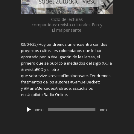
Ciclo de lecturas
compartidas:
revista
culturales
Eco y
El
malpensante
03/04/25〉
Hoy tendremos un encuentro con d
os
proyectos culturales colombianos que
le
han
apostado
por
la divulgación de las letras,
el
primero que se publicó a mediados del siglo XX,
la
#revistaECO y
el
otro
que
sobrevive
#revistaElmalpensate.
Tendremos
fragmentos de los autores #SamuelBeckett
y
#MaríaMercedesAndrade.
Escúchalos
en
Unipiloto
Radio Online.
Reproductor
00:00
00:00
de
audio