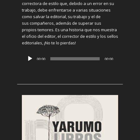
correctora de estilo que
, debido a un error en su
trabajo
,
debe enfrentarse
a varias situaciones
como
salvar
la editorial,
su trabajo y el de
sus
compañeros
, además de
superar
sus
pr
opios
temores.
Es
una
historia
que nos muestra
el oficio del editor, el corrector de estilo y los sellos
editoriales
,
¡No te lo pierdas!
Reproductor
00:00
00:00
de
audio