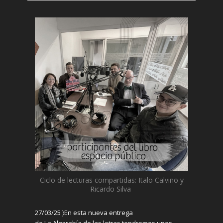
C
iclo de lecturas compartidas:
Italo
Calvino y
Ricardo Silva
27/03/25 〉
En
esta nueva entrega
de
La
A
lgarabía
de
las
letras
tendremos unos