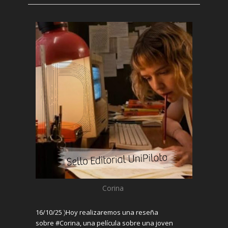
Corina
16/10/25 〉
Hoy
re
alizaremos una reseña
sobre
#Corina,
una pel
ícula sobre
una joven