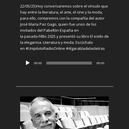
22/05/25〉
Hoy conversaremos sobre el vínculo que
hay entre la literatura, el arte, el cine y la moda,
para ello,
contaremos con la compañía de
l autor
José María Paz Gago
, quien fue unos de los
invitados del Pabellón España en
la
pasada
FilBo
2025
y presentó
su li
bro
El estilo de
la elegancia. Literatura y moda
. Escúchalo
en
#
UnipilotoRadioOnline
#Algarabíadelasletras
Reproductor
00:00
00:00
de
audio