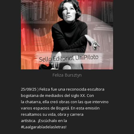
Feliza
Bursztyn
25/09/25 〉
Feliza
fue una
reconocida escultora
bogotana de mediados del siglo XX. C
on
la
chatarra
, ella
creó obras con las que
i
ntervino
varios espacios de Bogotá.
En esta emisión
resaltamos su vida, obra y carrera
artística.
¡
Escúchalo en la
#Laalgarabíadelasletras
!