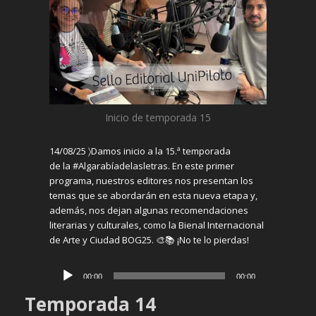
Inicio de temporada 15
14/08/2
5 〉
Damos inicio a la 15.ª temporada
de
la
#
A
lgarabíadelasletras
. En este primer
programa, nuestros editores nos presentan los
temas que se abordarán en esta nueva etapa y,
además, nos dejan
algunas
recomendaciones
literarias y culturales, como la Bienal Internacional
de Arte y Ciudad BOG25. 🎨📚 ¡No te lo pierdas!
Reproductor
00:00
00:00
de
Temporada 14
audio