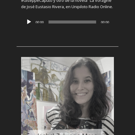
#GiseppeCaputo y otro de la novela “La Vorágine”
de José Eustasio Rivera, en
Unipiloto
Radio Online.
Reproductor
00:00
00:00
de
audio