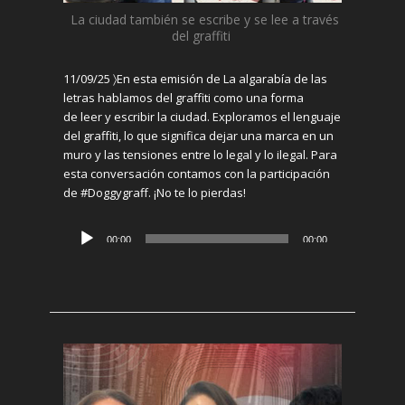
La ciudad
también
se escribe y
se
lee a través
del
graf
iti
11/09/25 〉
En esta emisión de La algarabía de las
letras hablamos del
graf
iti
como
una
forma
de
leer y escribir
la ciudad. Exploramos el lenguaje
del
graf
iti
, lo que significa dejar una marca en un
muro y las tensiones entre lo legal y lo ilegal. Para
esta conversación
contamos
con la participación
de
#Dogg
y
graff. ¡No te lo pierdas!
Reproductor
00:00
00:00
de
audio