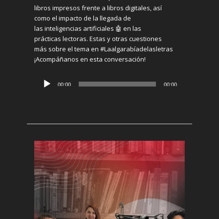
libros
i
mpresos
frente a
libros
digitales, así
como
el impacto de
la llegada de
la
s
inteligencia
s
artificial
es
🤖
en
las
prácticas
lectoras
. Estas y otras cuestiones
más
sobre el tema
en #Laalgarabíadelasletras
¡
Acompáñanos en est
a
conversación!
Reproductor
00:00
00:00
de
audio