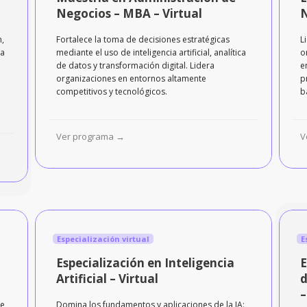
Negocios – MBA – Virtual
N
n,
Fortalece la toma de decisiones estratégicas
L
ra
mediante el uso de inteligencia artificial, analítica
o
de datos y transformación digital. Lidera
e
organizaciones en entornos altamente
p
competitivos y tecnológicos.
b
Ver programa →
V
Especialización virtual
Es
Especialización en Inteligencia
E
Artificial – Virtual
d
–
de
Domina los fundamentos y aplicaciones de la IA: