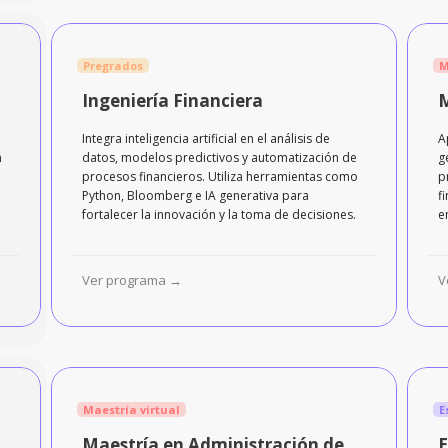
Pregrados
Ma
Ingeniería Financiera
M
Integra inteligencia artificial en el análisis de
A
n
datos, modelos predictivos y automatización de
g
procesos financieros. Utiliza herramientas como
p
Python, Bloomberg e IA generativa para
f
fortalecer la innovación y la toma de decisiones.
e
Ver programa →
V
Maestría virtual
Es
Maestría en Administración de
E