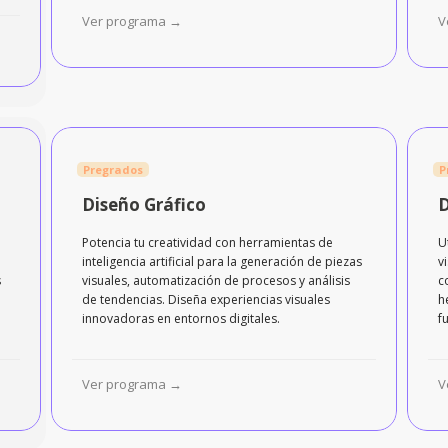
Ver programa →
V
Pregrados
P
Diseño Gráfico
D
Potencia tu creatividad con herramientas de
U
inteligencia artificial para la generación de piezas
v
s
visuales, automatización de procesos y análisis
c
de tendencias. Diseña experiencias visuales
h
innovadoras en entornos digitales.
f
Ver programa →
V