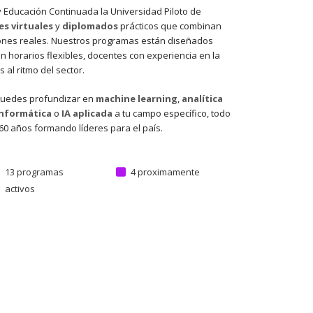
 Educación Continuada la Universidad Piloto de
es virtuales
y
diplomados
prácticos que combinan
ones reales. Nuestros programas están diseñados
on horarios flexibles, docentes con experiencia en la
 al ritmo del sector.
puedes profundizar en
machine learning
,
analítica
nformática
o
IA aplicada
a tu campo específico, todo
60 años formando líderes para el país.
13 programas
4 proximamente
activos