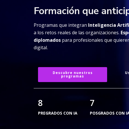
Formación que antic
Programas que integran
Inteligencia Artifi
a los retos reales de las organizaciones.
Esp
diplomados
para profesionales que quieren
digital.
Descubre nuestros
U
programas
8
7
PREGRADOS CON IA
POSGRADOS CON I