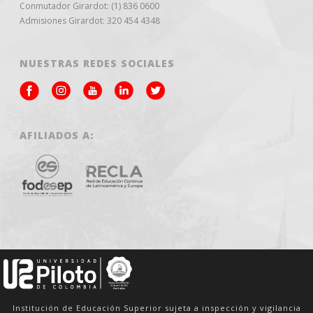
Conmutador Girardot: (1) 836 0600
Admisiones Girardot: 320 454 4348
NUESTRAS REDES SOCIALES
AFILIADOS A:
Institución de Educación Superior sujeta a inspección y vigilancia