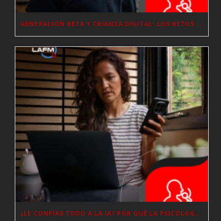
GENERACIÓN BETA Y CRIANZA DIGITAL: LOS RETOS DE CRIAR HIJOS EN LA ERA DE LA INTELIGENCIA ARTIFICIAL
¿LE CONFÍAS TODO A LA IA? POR QUÉ LA PSICÓLOGA DICE QUE ESO PUEDE COSTARTE TUS PROPIAS HABILIDADES