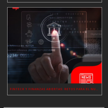
FINTECH Y FINANZAS ABIERTAS: RETOS PARA EL NUEVO GOBIERNO COLOMBIANO