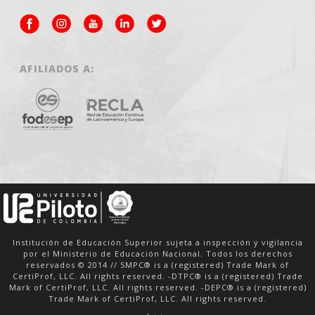
AFILIADOS A:
Institución de Educación Superior sujeta a inspección y vigilancia
por el Ministerio de Educación Nacional. Todos los derechos
reservados © 2014 // SMPC® is a (registered) Trade Mark of
CertiProf, LLC. All rights reserved. -DTPC® is a (registered) Trade
Mark of CertiProf, LLC. All rights reserved. -DEPC® is a (registered)
Trade Mark of CertiProf, LLC. All rights reserved.