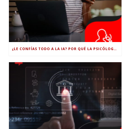
¿LE CONFÍAS TODO A LA IA? POR QUÉ LA PSICÓLOGA DICE QUE ESO PUEDE COSTARTE TUS PROPIAS HABILIDADES