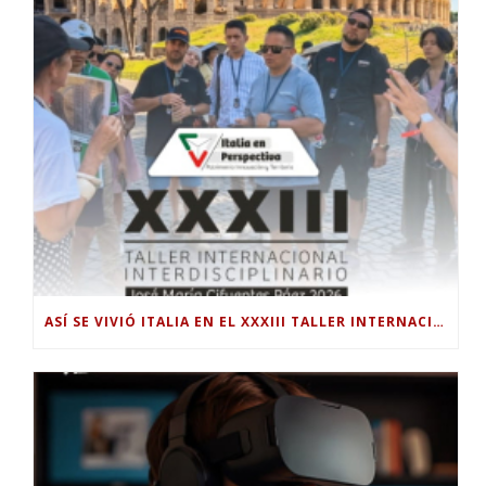
ASÍ SE VIVIÓ ITALIA EN EL XXXIII TALLER INTERNACIONAL INTERDISCIPLINAR