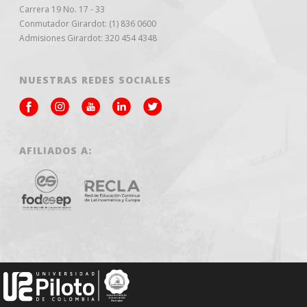
Carrera 19 No. 17 - 33
Conmutador Girardot: (1) 836 0600
Admisiones Girardot: 320 454 4348
NUESTRAS REDES SOCIALES
AFILIADOS A: