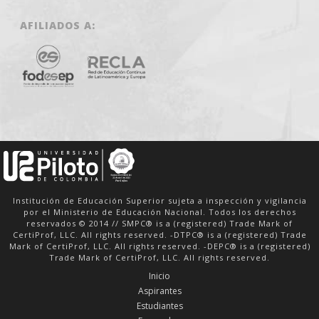
AFILIADOS A:
Institución de Educación Superior sujeta a inspección y vigilancia
por el Ministerio de Educación Nacional. Todos los derechos
reservados © 2014 // SMPC® is a (registered) Trade Mark of
CertiProf, LLC. All rights reserved. -DTPC® is a (registered) Trade
Mark of CertiProf, LLC. All rights reserved. -DEPC® is a (registered)
Trade Mark of CertiProf, LLC. All rights reserved.
Inicio
Aspirantes
Estudiantes