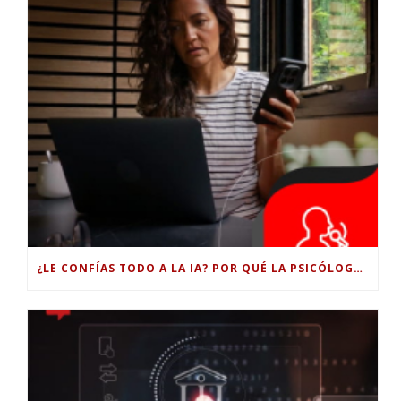
¿LE CONFÍAS TODO A LA IA? POR QUÉ LA PSICÓLOGA DICE QUE ESO PUEDE COSTARTE TUS PROPIAS HABILIDADES