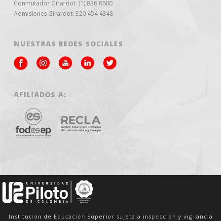
Conmutador Girardot: (1) 836 0600
Admisiones Girardot: 320 454 4348
NUESTRAS REDES SOCIALES
AFILIADOS A:
Institución de Educación Superior sujeta a inspección y vigilancia