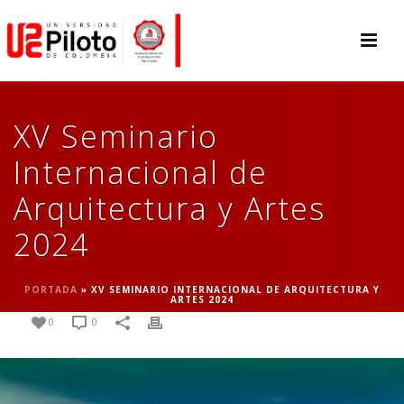
XV Seminario
Internacional de
Arquitectura y Artes
2024
PORTADA
»
XV SEMINARIO INTERNACIONAL DE ARQUITECTURA Y
ARTES 2024
0
0