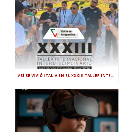
ASÍ SE VIVIÓ ITALIA EN EL XXXIII TALLER INTERNACIONAL INTERDISCIPLINAR