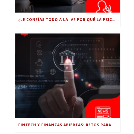
¿LE CONFÍAS TODO A LA IA? POR QUÉ LA PSICÓLOGA DICE QUE ESO PUEDE COSTARTE TUS PROPIAS HABILIDADES
FINTECH Y FINANZAS ABIERTAS: RETOS PARA EL NUEVO GOBIERNO COLOMBIANO