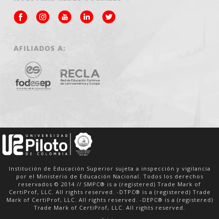
AFILIADOS A:
Institución de Educación Superior sujeta a inspección y vigilancia
por el Ministerio de Educación Nacional. Todos los derechos
reservados © 2014 // SMPC® is a (registered) Trade Mark of
CertiProf, LLC. All rights reserved. -DTPC® is a (registered) Trade
Mark of CertiProf, LLC. All rights reserved. -DEPC® is a (registered)
Trade Mark of CertiProf, LLC. All rights reserved.