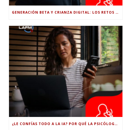
GENERACIÓN BETA Y CRIANZA DIGITAL: LOS RETOS DE CRIAR HIJOS EN LA ERA DE LA INTELIGENCIA ARTIFICIAL
¿LE CONFÍAS TODO A LA IA? POR QUÉ LA PSICÓLOGA DICE QUE ESO PUEDE COSTARTE TUS PROPIAS HABILIDADES