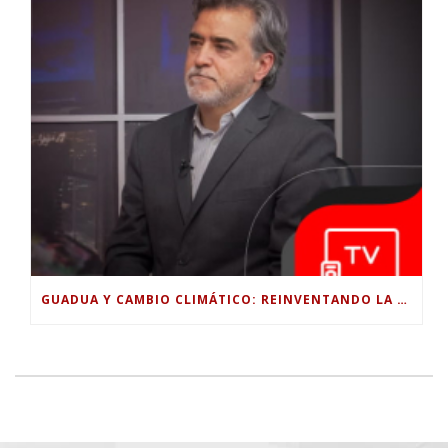
GUADUA Y CAMBIO CLIMÁTICO: REINVENTANDO LA CONSTRUCCIÓN SOSTENIBLE EN COLOMBIA