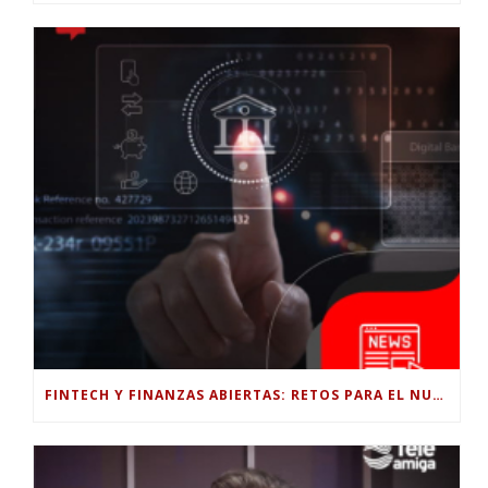
FINTECH Y FINANZAS ABIERTAS: RETOS PARA EL NUEVO GOBIERNO COLOMBIANO