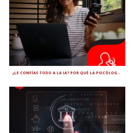
¿LE CONFÍAS TODO A LA IA? POR QUÉ LA PSICÓLOGA DICE QUE ESO PUEDE COSTARTE TUS PROPIAS HABILIDADES