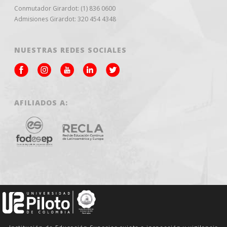
Conmutador Girardot: (1) 836 0600
Admisiones Girardot: 320 454 4348
NUESTRAS REDES SOCIALES
AFILIADOS A: