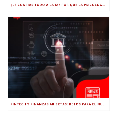
¿LE CONFÍAS TODO A LA IA? POR QUÉ LA PSICÓLOGA DICE QUE ESO PUEDE COSTARTE TUS PROPIAS HABILIDADES
FINTECH Y FINANZAS ABIERTAS: RETOS PARA EL NUEVO GOBIERNO COLOMBIANO