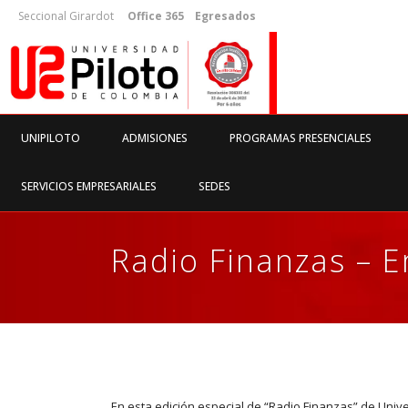
Seccional Girardot
Office 365
Egresados
UNIPILOTO
ADMISIONES
PROGRAMAS PRESENCIALES
SERVICIOS EMPRESARIALES
SEDES
Radio Finanzas – E
En esta edición especial de “Radio Finanzas” de Unive