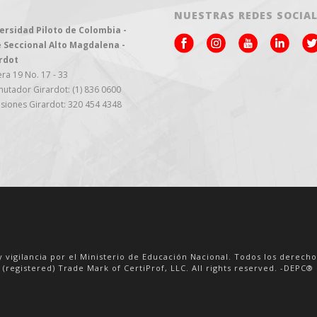
NUESTRAS REDES SOCIA
ersidad Piloto de Colombia -
 Seccional Alto Magdalena -
rdot
ra 19 No. 17 - 33
utador Girardot: (1) 836 0600
siones Girardot: 320 454 4348
y vigilancia por el Ministerio de Educación Nacional. Todos los derech
 (registered) Trade Mark of CertiProf, LLC. All rights reserved. -DEPC® i