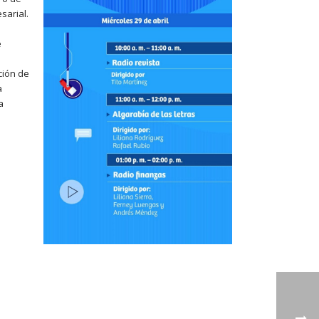
sarial.
e
ción de
a
a