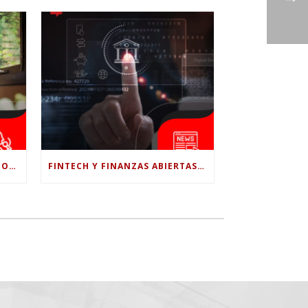
¿LE CONFÍAS TODO A LA IA? POR QUÉ LA PSICÓLOGA DICE QUE ESO PUEDE COSTARTE TUS PROPIAS HABILIDADES
FINTECH Y FINANZAS ABIERTAS: RETOS PARA EL NUEVO GOBIERNO COLOMBIANO