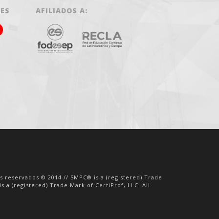
LES
AFILIADOS A:
os reservados © 2014 // SMPC® is a (registered) Trade
s a (registered) Trade Mark of CertiProf, LLC. All