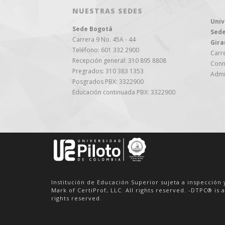
NUESTRAS SEDES
Univ
Sede Bogotá
Sede
Carrera 9 No. 45A - 44
Gira
Teléfono: 601 332 2900
Carre
Recepción general: 310 895 8808
Conm
Pregrados: 310 383 1353
Admi
Posgrados PBX: 3322900
Educación continuada PBX: 3322900
Institución de Educación Superior sujeta a inspección 
Mark of CertiProf, LLC. All rights reserved. -DTPC® is a
rights reserved.