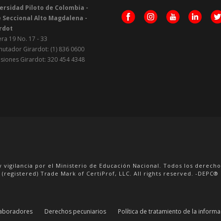
ersidad Piloto de Colombia -
 Seccional Alto Magdalena -
rdot
ra 19 No. 17 - 33
utador Girardot: (1) 836 0600
siones Girardot: 320 454 4348
y vigilancia por el Ministerio de Educación Nacional. Todos los derech
 (registered) Trade Mark of CertiProf, LLC. All rights reserved. -DEPC® i
aboradores
Derechos pecuniarios
Política de tratamiento de la inform