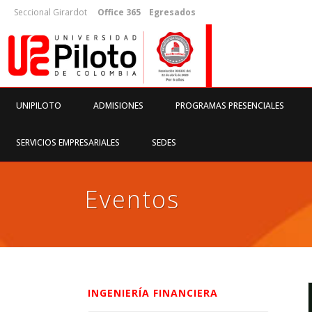
Seccional Girardot
Office 365
Egresados
UNIPILOTO
ADMISIONES
PROGRAMAS PRESENCIALES
SERVICIOS EMPRESARIALES
SEDES
Eventos
INGENIERÍA FINANCIERA