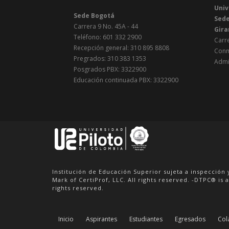
Univ
Sede Bogotá
Sede
Carrera 9 No. 45A - 44
Gira
Teléfono: 601 332 2900
Carre
Recepción general: 310 895 8808
Conm
Pregrados: 310 383 1353
Admi
Posgrados PBX: 3322900
Educación continuada PBX: 3322900
Institución de Educación Superior sujeta a inspección 
Mark of CertiProf, LLC. All rights reserved. -DTPC® is a
rights reserved.
Inicio
Aspirantes
Estudiantes
Egresados
Col