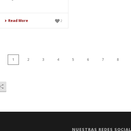
Read More
2
1
2
3
4
5
6
7
8
NUESTRAS REDES SOCIA